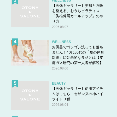
WELLNESS
【画像ギャラリー】姿勢と呼吸
を整える、おうちピラティス
「胸椎伸展カールアップ」のや
り方
2026.08.07
WELLNESS
お風呂でゴシゴシ洗っても落ち
ません！40代50代の「夏の体臭
対策」に効果的な食品とは【皮
膚ガス研究の第一人者が解説】
2026.08.06
BEAUTY
【画像ギャラリー】使用アイテ
ムはこちら！セザンヌの神ハイ
ライト３種
2026.08.04