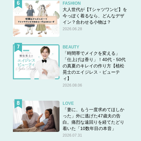
FASHION
大人世代が【Tシャツワンピ】を
今っぽく着るなら、どんなデザ
イン？合わせる小物は？
2026.06.28
BEAUTY
「時間帯でメイクを変える」
「仕上げは香り」！40代・50代
の真夏のキレイの作り方【植松
晃士のエイジレス・ビューテ
ィ】
2026.08.06
LOVE
「妻に、もう一度求めてほしか
った」外に逃げた47歳夫の告
白。痛烈な遠回りを経てたどり
着いた「10数年目の本音」
2026.07.31