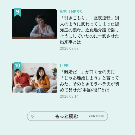
WELLNESS
「引きこもり」「昼夜逆転」別
人のように変わってしまった認
知症の義母。近距離介護で楽し
そうにしていたのに一変させた
出来事とは
2026.08.07
LIFE
「離婚だ！」が口ぐせの夫に
「じゃあ離婚しよう」と言って
みた。そのときモラハラ夫が初
めて見せた“本当の顔”とは
2026.03.14