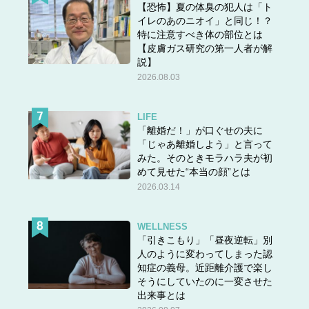
【恐怖】夏の体臭の犯人は「ト
イレのあのニオイ」と同じ！？
特に注意すべき体の部位とは
【皮膚ガス研究の第一人者が解
説】
2026.08.03
LIFE
「離婚だ！」が口ぐせの夫に
「じゃあ離婚しよう」と言って
みた。そのときモラハラ夫が初
めて見せた“本当の顔”とは
2026.03.14
WELLNESS
「引きこもり」「昼夜逆転」別
人のように変わってしまった認
知症の義母。近距離介護で楽し
そうにしていたのに一変させた
出来事とは