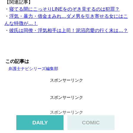
【関連記事】
・
寝てる間にこっそりLINEをのぞき見するのは犯罪？
・
浮気・暴力・借金まみれ…ダメ男を引き寄せる女にはこ
んな特徴が…！
・
彼氏は同僚・浮気相手は上司！泥沼恋愛の行く末は…？
この記事は
弁護士ナビシリーズ編集部
スポンサーリンク
スポンサーリンク
スポンサーリンク
DAILY
COMIC