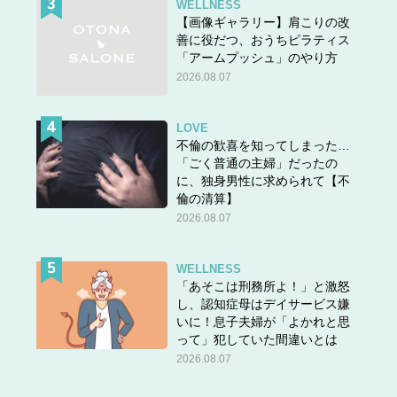
WELLNESS
【画像ギャラリー】肩こりの改
善に役だつ、おうちピラティス
「アームプッシュ」のやり方
2026.08.07
LOVE
不倫の歓喜を知ってしまった…
「ごく普通の主婦」だったの
に、独身男性に求められて【不
倫の清算】
2026.08.07
WELLNESS
「あそこは刑務所よ！」と激怒
し、認知症母はデイサービス嫌
いに！息子夫婦が「よかれと思
って」犯していた間違いとは
2026.08.07