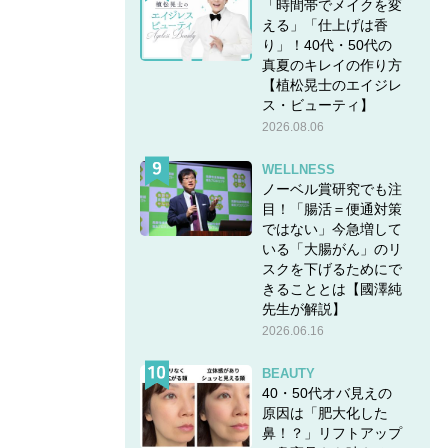
「時間帯でメイクを変
える」「仕上げは香
り」！40代・50代の
真夏のキレイの作り方
【植松晃士のエイジレ
ス・ビューティ】
2026.08.06
WELLNESS
ノーベル賞研究でも注
目！「腸活＝便通対策
ではない」今急増して
いる「大腸がん」のリ
スクを下げるためにで
きることとは【國澤純
先生が解説】
2026.06.16
BEAUTY
40・50代オバ見えの
原因は「肥大化した
鼻！？」リフトアップ