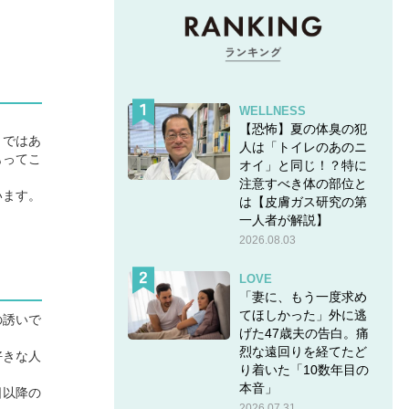
WELLNESS
【恐怖】夏の体臭の犯
りではあ
人は「トイレのあのニ
もってこ
オイ」と同じ！？特に
注意すべき体の部位と
います。
は【皮膚ガス研究の第
一人者が解説】
2026.08.03
LOVE
「妻に、もう一度求め
てほしかった」外に逃
の誘いで
げた47歳夫の告白。痛
烈な遠回りを経てたど
好きな人
り着いた「10数年目の
本音」
日以降の
2026.07.31