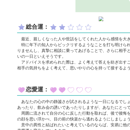
総合運：
最近、親しくなった人や世話をしてくれた人から感情を大き
特に年下の知人からビックリするようなことを打ち明けられ
りませんし、真摯に相談に乗ってあげることで、さらに相手
いの一日といえそうです。
アドバイスを求められた際は、よく考えて答えを紡ぎ出すこ
相手の気持ちをよく考えて、思いやりの心を持って接するよ
恋愛運：
あなたの心の中の静謐さが試されるような一日になるでしょ
あったり、飲み会の誘いであったりしますが、あなたにとっ
周囲に流されて自分の心に反した行動を取れば、後で後悔を
の顔を思い浮かべ、目の前の快楽から逃れるようにしましょ
意中の異性と結ばれたいと考えているのならば、安易に他の