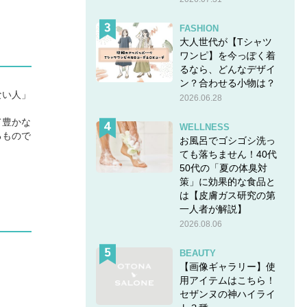
FASHION
大人世代が【Tシャツ
ワンピ】を今っぽく着
るなら、どんなデザイ
ン？合わせる小物は？
ない人」
2026.06.28
て豊かな
WELLNESS
るもので
お風呂でゴシゴシ洗っ
ても落ちません！40代
50代の「夏の体臭対
策」に効果的な食品と
は【皮膚ガス研究の第
一人者が解説】
2026.08.06
BEAUTY
【画像ギャラリー】使
用アイテムはこちら！
セザンヌの神ハイライ