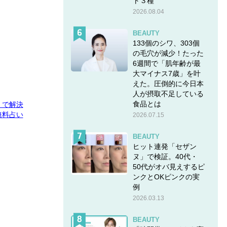
ト３種
2026.08.04
BEAUTY
133個のシワ、303個
の毛穴が減少！たった
6週間で「肌年齢が最
大マイナス7歳」を叶
えた。圧倒的に今日本
人が摂取不足している
食品とは
E」で解決
無料占い
2026.07.15
BEAUTY
ヒット連発「セザン
ヌ」で検証。40代・
50代がオバ見えするピ
ンクとOKピンクの実
例
2026.03.13
BEAUTY