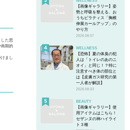
WELLNESS
【画像ギャラリー】姿
勢と呼吸を整える、お
うちピラティス「胸椎
伸展カールアップ」の
やり方
2026.08.07
とした思
や画期的
WELLNESS
【恐怖】夏の体臭の犯
掛けまし
人は「トイレのあのニ
オイ」と同じ！？特に
注意すべき体の部位と
は【皮膚ガス研究の第
一人者が解説】
2026.08.03
BEAUTY
【画像ギャラリー】使
用アイテムはこちら！
セザンヌの神ハイライ
ト３種