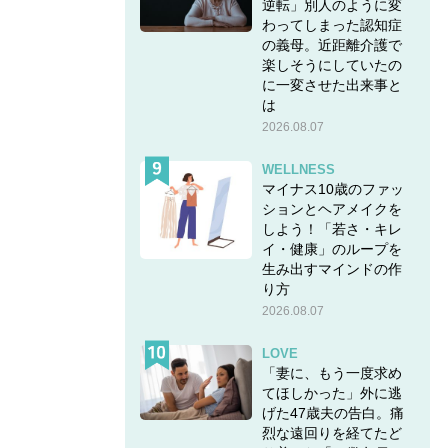
逆転」別人のように変
わってしまった認知症
の義母。近距離介護で
楽しそうにしていたの
に一変させた出来事と
は
2026.08.07
WELLNESS
マイナス10歳のファッ
ションとヘアメイクを
しよう！「若さ・キレ
イ・健康」のループを
生み出すマインドの作
り方
2026.08.07
LOVE
「妻に、もう一度求め
てほしかった」外に逃
げた47歳夫の告白。痛
烈な遠回りを経てたど