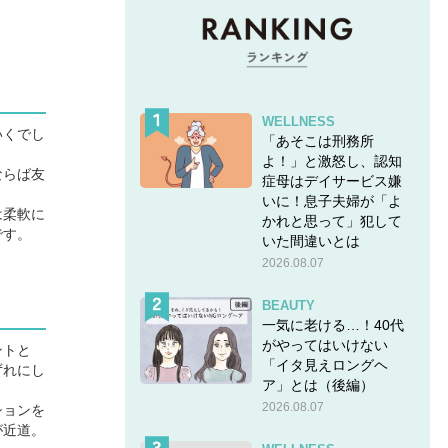
WELLNESS
いくでし
「あそこは刑務所
よ！」と激怒し、認知
ならば友
症母はデイサービス嫌
いに！息子夫婦が「よ
は柔軟に
かれと思って」犯して
です。
いた間違いとは
2026.08.07
BEAUTY
一気に老ける…！40代
がやってはいけない
ントと
「イタ見えロングヘ
ずれにし
ア」とは（後編）
2026.08.07
ションを
が近道。