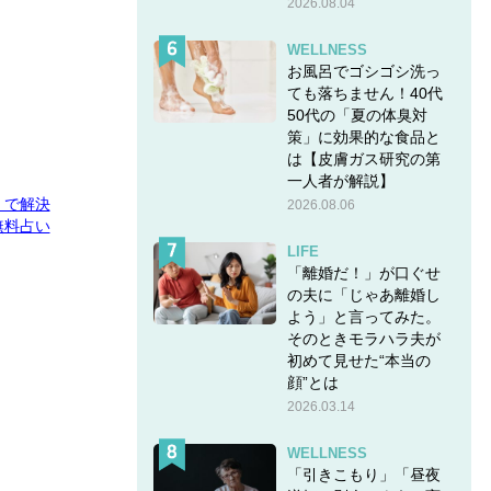
2026.08.04
WELLNESS
お風呂でゴシゴシ洗っ
ても落ちません！40代
50代の「夏の体臭対
策」に効果的な食品と
は【皮膚ガス研究の第
一人者が解説】
E」で解決
2026.08.06
無料占い
LIFE
「離婚だ！」が口ぐせ
の夫に「じゃあ離婚し
よう」と言ってみた。
そのときモラハラ夫が
初めて見せた“本当の
顔”とは
2026.03.14
WELLNESS
「引きこもり」「昼夜