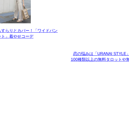
もすらりとカバー！「ワイドパン
ート」着やせコーデ
恋の悩みは「URANAI STYL
100種類以上の無料タロットや