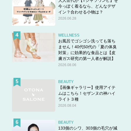
大人世代が【Tシャツワンピ】を
今っぽく着るなら、どんなデザ
イン？合わせる小物は？
2026.06.28
WELLNESS
お風呂でゴシゴシ洗っても落ち
ません！40代50代の「夏の体臭
対策」に効果的な食品とは【皮
膚ガス研究の第一人者が解説】
2026.08.06
BEAUTY
【画像ギャラリー】使用アイテ
ムはこちら！セザンヌの神ハイ
ライト３種
2026.08.04
BEAUTY
133個のシワ、303個の毛穴が減