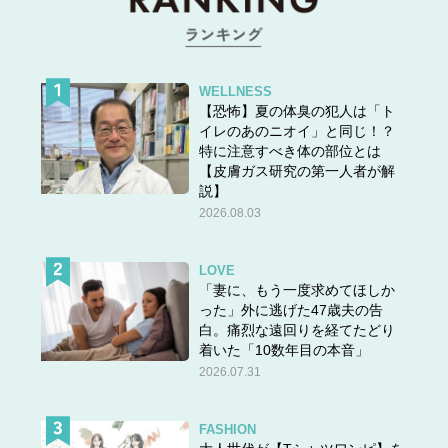
WELLNESS
【恐怖】夏の体臭の犯人は「ト
イレのあのニオイ」と同じ！？
特に注意すべき体の部位とは
【皮膚ガス研究の第一人者が解
説】
2026.08.03
LOVE
「妻に、もう一度求めてほしか
った」外に逃げた47歳夫の告
白。痛烈な遠回りを経てたどり
着いた「10数年目の本音」
2026.07.31
FASHION