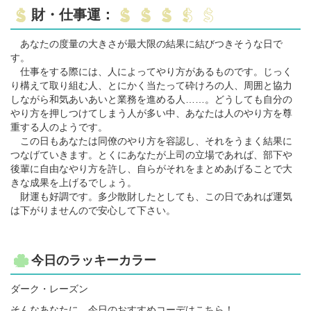
財・仕事運：
あなたの度量の大きさが最大限の結果に結びつきそうな日で
す。
仕事をする際には、人によってやり方があるものです。じっく
り構えて取り組む人、とにかく当たって砕けろの人、周囲と協力
しながら和気あいあいと業務を進める人……。どうしても自分の
やり方を押しつけてしまう人が多い中、あなたは人のやり方を尊
重する人のようです。
この日もあなたは同僚のやり方を容認し、それをうまく結果に
つなげていきます。とくにあなたが上司の立場であれば、部下や
後輩に自由なやり方を許し、自らがそれをまとめあげることで大
きな成果を上げるでしょう。
財運も好調です。多少散財したとしても、この日であれば運気
は下がりませんので安心して下さい。
今日のラッキーカラー
ダーク・レーズン
そんなあなたに、今日のおすすめコーデはこちら！