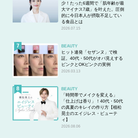
少！たった6週間で「肌年齢が最
大マイナス7歳」を叶えた。圧倒
的に今日本人が摂取不足してい
る食品とは
2026.07.15
BEAUTY
ヒット連発「セザンヌ」で検
証。40代・50代がオバ見えする
ピンクとOKピンクの実例
2026.03.13
BEAUTY
「時間帯でメイクを変える」
「仕上げは香り」！40代・50代
の真夏のキレイの作り方【植松
晃士のエイジレス・ビューテ
ィ】
2026.08.06