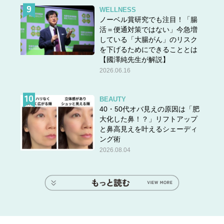
WELLNESS
ノーベル賞研究でも注目！「腸
活＝便通対策ではない」今急増
している「大腸がん」のリスク
を下げるためにできることとは
【國澤純先生が解説】
2026.06.16
BEAUTY
40・50代オバ見えの原因は「肥
大化した鼻！？」リフトアップ
と鼻高見えを叶えるシェーディ
ング術
2026.08.04