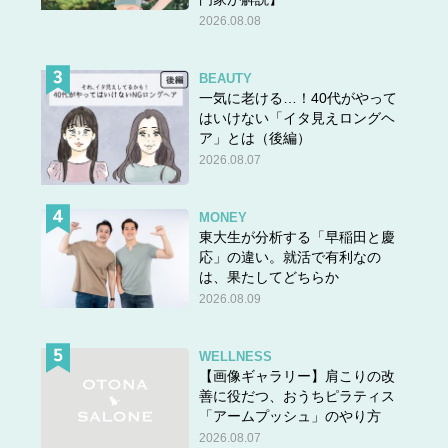
2026.08.08
BEAUTY
一気に老ける…！40代がやって
はいけない「イタ見えロングヘ
ア」とは（後編）
2026.08.07
MONEY
東大生が分析する「早稲田と慶
応」の違い。就活で有利なの
は、果たしてどちらか
2026.08.09
WELLNESS
【画像ギャラリー】肩こりの改
善に役だつ、おうちピラティス
「アームプッシュ」のやり方
2026.08.07