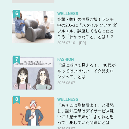
WELLNESS
突撃・弊社のお昼ご飯！ランチ
中の20人に「スタイル ソファ ダ
ブルエル」試座してもらったと
ころ「わかったこと」とは！？
2026.07.10
[PR]
FASHION
「逆に老けて見える！」 40代が
やってはいけない「イタ見えロ
ングヘア」とは
2026.08.07
WELLNESS
「あそこは刑務所よ！」と激怒
し、認知症母はデイサービス嫌
いに！息子夫婦が「よかれと思
って」犯していた間違いとは
2026.08.07