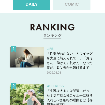
DAILY
COMIC
LIFE
「性欲がわかない」とウイッグ
を大量に与えられて…。「お母
さん、助けて」乳がんになった
妻が、ＤＶ夫から逃げるまで
2026.08.08
WELLNESS
「牛乳は太る」は間違いだっ
た？更年期女性こそ上手に取り
入れるべき納得の理由とは【専
門家が解説】