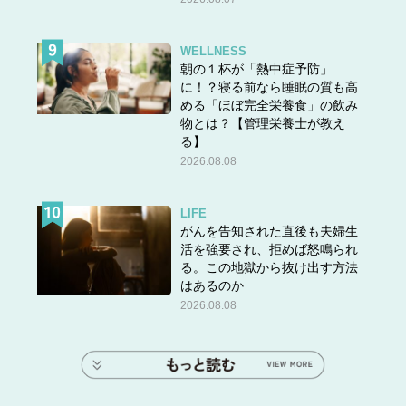
WELLNESS
朝の１杯が「熱中症予防」
に！？寝る前なら睡眠の質も高
める「ほぼ完全栄養食」の飲み
物とは？【管理栄養士が教え
る】
2026.08.08
LIFE
がんを告知された直後も夫婦生
活を強要され、拒めば怒鳴られ
る。この地獄から抜け出す方法
はあるのか
2026.08.08