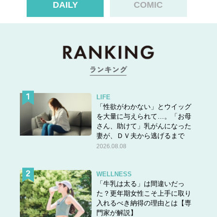
DAILY
COMIC
LIFE
「性欲がわかない」とウイッグ
を大量に与えられて…。「お母
さん、助けて」乳がんになった
妻が、ＤＶ夫から逃げるまで
2026.08.08
WELLNESS
「牛乳は太る」は間違いだっ
た？更年期女性こそ上手に取り
入れるべき納得の理由とは【専
門家が解説】