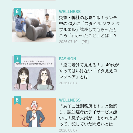
WELLNESS
突撃・弊社のお昼ご飯！ランチ
中の20人に「スタイル ソファ ダ
ブルエル」試座してもらったと
ころ「わかったこと」とは！？
2026.07.10
[PR]
FASHION
「逆に老けて見える！」 40代が
やってはいけない「イタ見えロ
ングヘア」とは
2026.08.07
WELLNESS
「あそこは刑務所よ！」と激怒
し、認知症母はデイサービス嫌
いに！息子夫婦が「よかれと思
って」犯していた間違いとは
2026.08.07