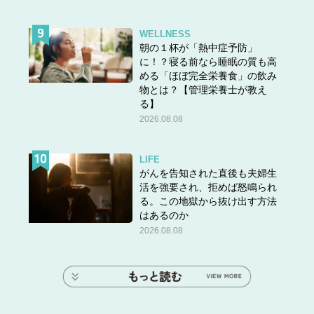
WELLNESS
朝の１杯が「熱中症予防」
に！？寝る前なら睡眠の質も高
める「ほぼ完全栄養食」の飲み
物とは？【管理栄養士が教え
る】
2026.08.08
LIFE
がんを告知された直後も夫婦生
活を強要され、拒めば怒鳴られ
る。この地獄から抜け出す方法
はあるのか
2026.08.08