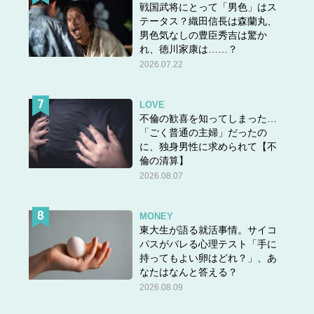
戦国武将にとって「男色」はス
テータス？織田信長は森蘭丸、
男色気なしの豊臣秀吉は驚か
れ、徳川家康は……？
2026.07.22
LOVE
不倫の歓喜を知ってしまった…
「ごく普通の主婦」だったの
に、独身男性に求められて【不
倫の清算】
2026.08.07
MONEY
東大生が語る就活事情。サイコ
パスがバレる心理テスト「手に
持ってもよい卵はどれ？」、あ
なたはなんと答える？
2026.08.09