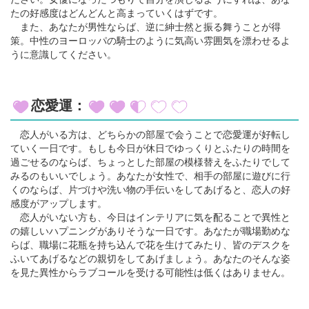
たの好感度はどんどんと高まっていくはずです。
また、あなたが男性ならば、逆に紳士然と振る舞うことが得
策。中性のヨーロッパの騎士のように気高い雰囲気を漂わせるよ
うに意識してください。
恋愛運：
恋人がいる方は、どちらかの部屋で会うことで恋愛運が好転し
ていく一日です。もしも今日が休日でゆっくりとふたりの時間を
過ごせるのならば、ちょっとした部屋の模様替えをふたりでして
みるのもいいでしょう。あなたが女性で、相手の部屋に遊びに行
くのならば、片づけや洗い物の手伝いをしてあげると、恋人の好
感度がアップします。
恋人がいない方も、今日はインテリアに気を配ることで異性と
の嬉しいハプニングがありそうな一日です。あなたが職場勤めな
らば、職場に花瓶を持ち込んで花を生けてみたり、皆のデスクを
ふいてあげるなどの親切をしてあげましょう。あなたのそんな姿
を見た異性からラブコールを受ける可能性は低くはありません。