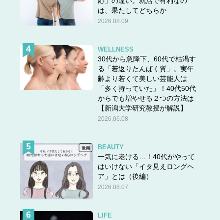
応」の違い。就活で有利なの
は、果たしてどちらか
2026.08.09
WELLNESS
30代から急降下、60代で枯渇す
る「若返りたんぱく質」。実年
齢より若くて美しい芸能人は
「多く持っていた」！40代50代
からでも増やせる２つの方法は
【新潟大学研究教授が解説】
2026.06.08
BEAUTY
一気に老ける…！40代がやって
はいけない「イタ見えロングヘ
ア」とは（後編）
2026.08.07
LIFE