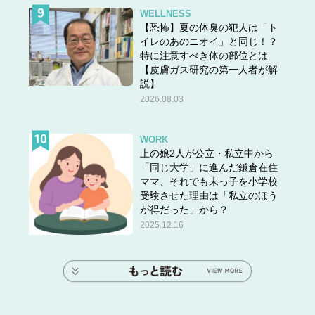
WELLNESS
【恐怖】夏の体臭の犯人は「ト
イレのあのニオイ」と同じ！？
特に注意すべき体の部位とは
【皮膚ガス研究の第一人者が解
説】
2026.08.03
WORK
上の娘2人が公立・私立中から
「同じ大学」に進んだ鎌倉在住
ママ、それでも末っ子を小学校
受験させた理由は「私立のほう
が得だった」から？
2025.12.16