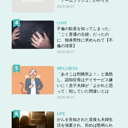
「アームプッシュ」のやり方
2026.08.07
LOVE
不倫の歓喜を知ってしまった…
「ごく普通の主婦」だったの
に、独身男性に求められて【不
倫の清算】
2026.08.07
WELLNESS
「あそこは刑務所よ！」と激怒
し、認知症母はデイサービス嫌
いに！息子夫婦が「よかれと思
って」犯していた間違いとは
2026.08.07
LIFE
がんを告知された直後も夫婦生
活を強要され、拒めば怒鳴られ