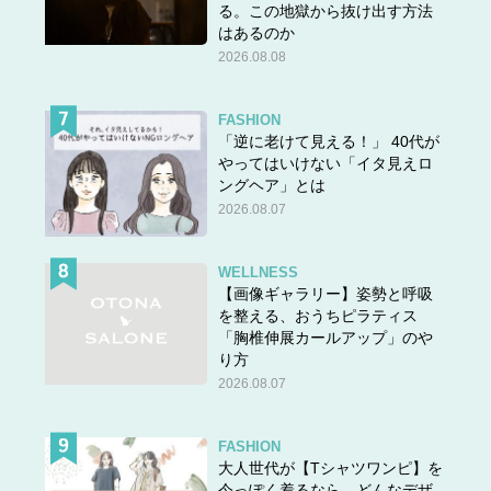
る。この地獄から抜け出す方法
はあるのか
2026.08.08
FASHION
「逆に老けて見える！」 40代が
やってはいけない「イタ見えロ
ングヘア」とは
2026.08.07
WELLNESS
【画像ギャラリー】姿勢と呼吸
を整える、おうちピラティス
「胸椎伸展カールアップ」のや
り方
2026.08.07
FASHION
大人世代が【Tシャツワンピ】を
今っぽく着るなら、どんなデザ