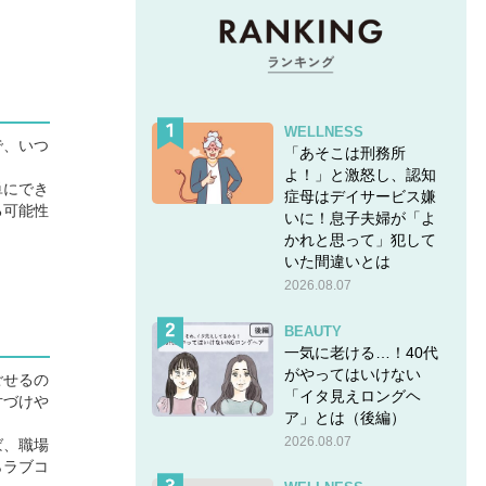
WELLNESS
で、いつ
「あそこは刑務所
よ！」と激怒し、認知
単にでき
症母はデイサービス嫌
る可能性
いに！息子夫婦が「よ
かれと思って」犯して
いた間違いとは
2026.08.07
BEAUTY
一気に老ける…！40代
がやってはいけない
ごせるの
「イタ見えロングヘ
片づけや
ア」とは（後編）
2026.08.07
ば、職場
らラブコ