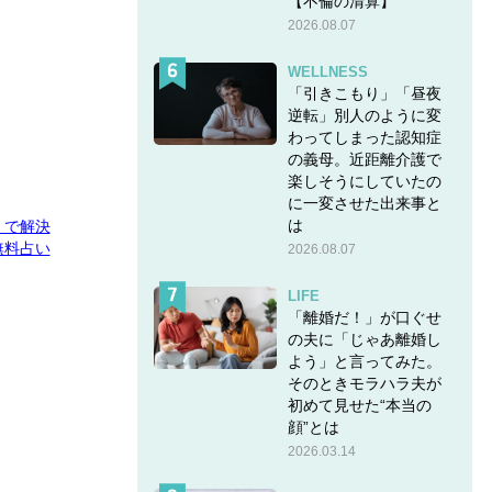
【不倫の清算】
2026.08.07
WELLNESS
「引きこもり」「昼夜
逆転」別人のように変
わってしまった認知症
の義母。近距離介護で
楽しそうにしていたの
に一変させた出来事と
は
E」で解決
無料占い
2026.08.07
LIFE
「離婚だ！」が口ぐせ
の夫に「じゃあ離婚し
よう」と言ってみた。
そのときモラハラ夫が
初めて見せた“本当の
顔”とは
2026.03.14