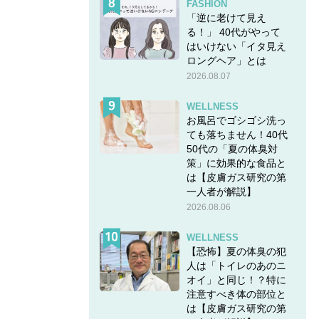
FASHION
「逆に老けて見え
る！」 40代がやって
はいけない「イタ見え
ロングヘア」とは
2026.08.07
WELLNESS
お風呂でゴシゴシ洗っ
ても落ちません！40代
50代の「夏の体臭対
策」に効果的な食品と
は【皮膚ガス研究の第
一人者が解説】
2026.08.06
WELLNESS
【恐怖】夏の体臭の犯
人は「トイレのあのニ
オイ」と同じ！？特に
注意すべき体の部位と
は【皮膚ガス研究の第