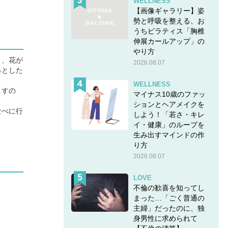
WELLNESS
【画像ギャラリー】姿
勢と呼吸を整える、お
うちピラティス「胸椎
伸展カールアップ」の
やり方
り、花が
2026.08.07
っとした
WELLNESS
ますの
マイナス10歳のファッ
ションとヘアメイクを
食べに行
しよう！「若さ・キレ
イ・健康」のループを
生み出すマインドの作
り方
2026.08.07
LOVE
不倫の歓喜を知ってし
まった…「ごく普通の
主婦」だったのに、独
身男性に求められて