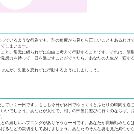
っているような行為でも、別の角度から見たら正しいこともあるわけ
ってしまいます。
こと。常識に縛られずに自由に考えて行動することです。それは、簡
な発想力を持って一日を過ごすことができたら、あなたの人生が一変す
せんが、失敗を恐れずに行動するようにしましょう。
していく一日です。もしも今日が休日でゆっくりとふたりの時間を過
もいいでしょう。あなたが女性で、相手の部屋に遊びに行くのならば、
す。
との嬉しいハプニングがありそうな一日です。あなたが職場勤めなら
あげるなどの親切をしてあげましょう。あなたのそんな姿を見た異性か