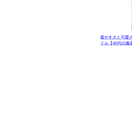
着やすさと可愛
イル【40代の服