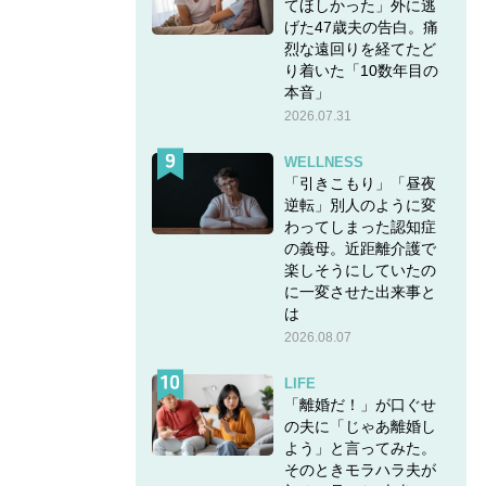
てほしかった」外に逃
げた47歳夫の告白。痛
烈な遠回りを経てたど
り着いた「10数年目の
本音」
2026.07.31
WELLNESS
「引きこもり」「昼夜
逆転」別人のように変
わってしまった認知症
の義母。近距離介護で
楽しそうにしていたの
に一変させた出来事と
は
2026.08.07
LIFE
「離婚だ！」が口ぐせ
の夫に「じゃあ離婚し
よう」と言ってみた。
そのときモラハラ夫が