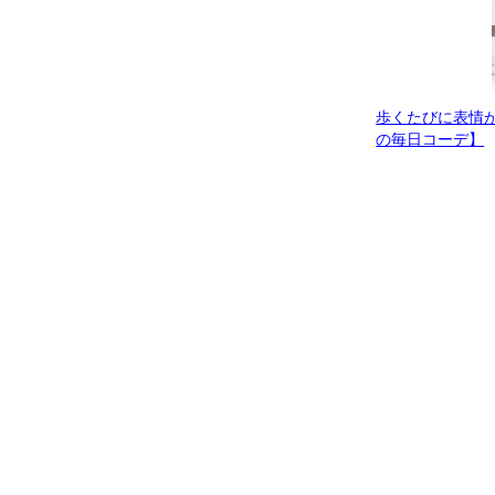
歩くたびに表情
の毎日コーデ】