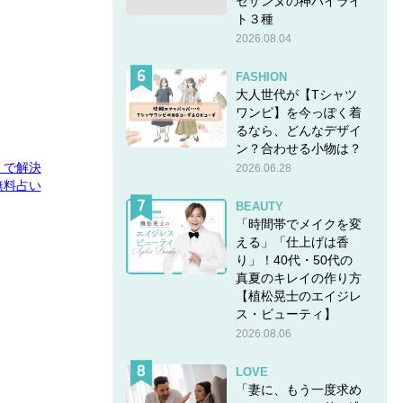
セザンヌの神ハイライ
ト３種
2026.08.04
FASHION
大人世代が【Tシャツ
ワンピ】を今っぽく着
るなら、どんなデザイ
ン？合わせる小物は？
E」で解決
2026.06.28
無料占い
BEAUTY
「時間帯でメイクを変
える」「仕上げは香
り」！40代・50代の
真夏のキレイの作り方
【植松晃士のエイジレ
ス・ビューティ】
2026.08.06
LOVE
「妻に、もう一度求め