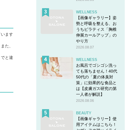
WELLNESS
【画像ギャラリー】姿
勢と呼吸を整える、お
うちピラティス「胸椎
ています
伸展カールアップ」の
やり方
。また、
2026.08.07
までと違
WELLNESS
お風呂でゴシゴシ洗っ
ても落ちません！40代
50代の「夏の体臭対
策」に効果的な食品と
は【皮膚ガス研究の第
一人者が解説】
2026.08.06
BEAUTY
【画像ギャラリー】使
用アイテムはこちら！