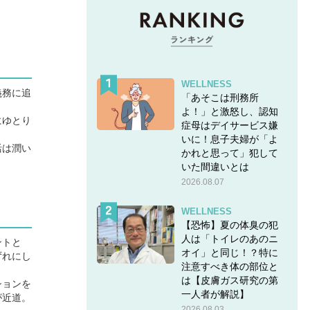
WELLNESS
義務に追
「あそこは刑務所
よ！」と激怒し、認知
にゆとり
症母はデイサービス嫌
いに！息子夫婦が「よ
活は潤い
かれと思って」犯して
いた間違いとは
2026.08.07
WELLNESS
【恐怖】夏の体臭の犯
人は「トイレのあのニ
ントと
オイ」と同じ！？特に
ずれにし
注意すべき体の部位と
は【皮膚ガス研究の第
ションを
一人者が解説】
が近道。
2026.08.03