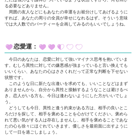
る必要などありません。
周囲の友人などにもあなたの幸運をお裾分けしてあげるように
すれば、あなたの周りの全員が幸せになれるはず。そういう意味
では大人数でのパーティーを企画してみるのもいいでしょうね。
恋愛運：
今日のあなたは、恋愛に対して強いマイナス思考を抱いていま
す。むしろ異性に対しての嫌悪感が強まっていると言い換えても
いいくらい、あなたの心はささくれだって正常な判断を下せない
状態です。
このような日に新たな出逢いを求めても、いいことなどはまず
ありませんから、自分から異性と接触するようなことは避けるべ
き。恋人がいる方も、今日は逢わないようにした方がいいでしょ
う。
どうしても今日、異性と逢う約束がある方は、相手の良いとこ
ろだけを探して、相手を褒めることを心がけてください。褒めら
れて悪い気がする人は存在しませんし、相手を褒めることであな
たの心も徐々にほぐれていきます。優しさを最前面に出すように
して一日を過ごしましょう。