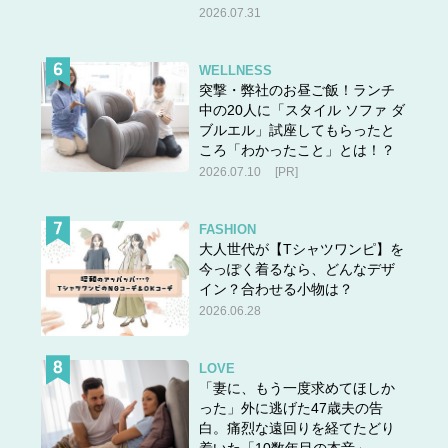
2026.07.31
WELLNESS
突撃・弊社のお昼ご飯！ランチ
中の20人に「スタイル ソファ ダ
ブルエル」試座してもらったと
ころ「わかったこと」とは！？
2026.07.10
[PR]
FASHION
大人世代が【Tシャツワンピ】を
今っぽく着るなら、どんなデザ
イン？合わせる小物は？
2026.06.28
LOVE
「妻に、もう一度求めてほしか
った」外に逃げた47歳夫の告
白。痛烈な遠回りを経てたどり
着いた「10数年目の本音」