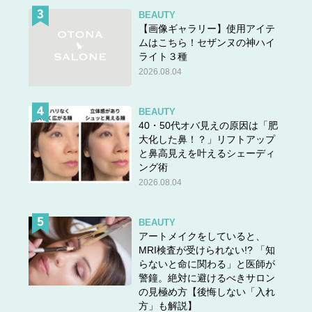
BEAUTY
【画像ギャラリー】使用アイテ
ムはこちら！セザンヌの神ハイ
ライト３種
2026.08.04
BEAUTY
40・50代オバ見えの原因は「肥
大化した鼻！？」リフトアップ
と鼻高見えを叶えるシェーディ
ング術
2026.08.04
BEAUTY
アートメイクをしていると、
MRI検査が受けられない!? 「知
らないと命に関わる」と医師が
警鐘。絶対に避けるべきサロン
の見極め方【後悔しない「入れ
方」も解説】