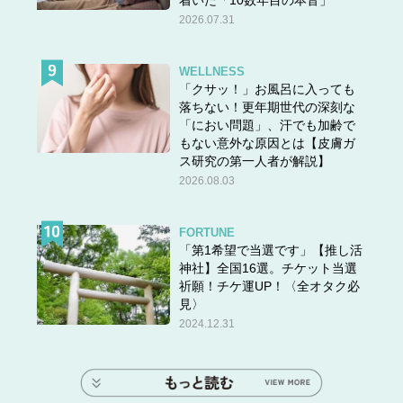
2026.07.31
WELLNESS
「クサッ！」お風呂に入っても
落ちない！更年期世代の深刻な
「におい問題」、汗でも加齢で
もない意外な原因とは【皮膚ガ
ス研究の第一人者が解説】
2026.08.03
FORTUNE
「第1希望で当選です」【推し活
神社】全国16選。チケット当選
祈願！チケ運UP！〈全オタク必
見〉
2024.12.31