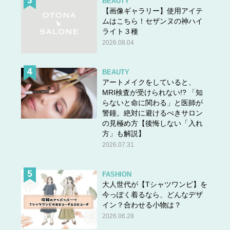
BEAUTY
【画像ギャラリー】使用アイテ
ムはこちら！セザンヌの神ハイ
ライト３種
2026.08.04
BEAUTY
アートメイクをしていると、
MRI検査が受けられない!? 「知
らないと命に関わる」と医師が
警鐘。絶対に避けるべきサロン
の見極め方【後悔しない「入れ
方」も解説】
2026.07.31
FASHION
大人世代が【Tシャツワンピ】を
今っぽく着るなら、どんなデザ
イン？合わせる小物は？
2026.06.28