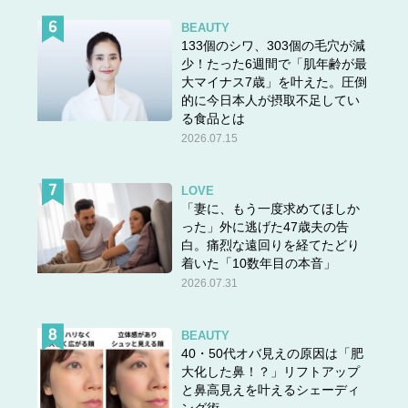
BEAUTY
133個のシワ、303個の毛穴が減
少！たった6週間で「肌年齢が最
大マイナス7歳」を叶えた。圧倒
的に今日本人が摂取不足してい
る食品とは
2026.07.15
LOVE
「妻に、もう一度求めてほしか
った」外に逃げた47歳夫の告
白。痛烈な遠回りを経てたどり
着いた「10数年目の本音」
2026.07.31
BEAUTY
40・50代オバ見えの原因は「肥
大化した鼻！？」リフトアップ
と鼻高見えを叶えるシェーディ
ング術