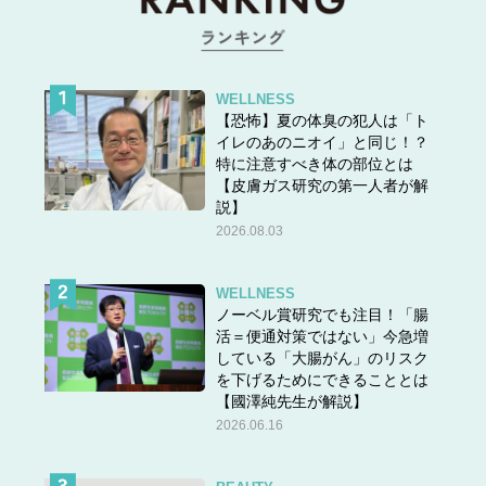
WELLNESS
【恐怖】夏の体臭の犯人は「ト
イレのあのニオイ」と同じ！？
特に注意すべき体の部位とは
【皮膚ガス研究の第一人者が解
説】
2026.08.03
WELLNESS
ノーベル賞研究でも注目！「腸
活＝便通対策ではない」今急増
している「大腸がん」のリスク
を下げるためにできることとは
【國澤純先生が解説】
2026.06.16