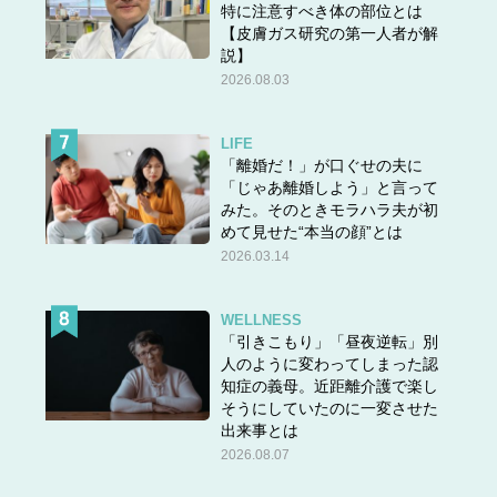
特に注意すべき体の部位とは
【皮膚ガス研究の第一人者が解
説】
2026.08.03
LIFE
「離婚だ！」が口ぐせの夫に
「じゃあ離婚しよう」と言って
みた。そのときモラハラ夫が初
めて見せた“本当の顔”とは
2026.03.14
WELLNESS
「引きこもり」「昼夜逆転」別
人のように変わってしまった認
知症の義母。近距離介護で楽し
そうにしていたのに一変させた
出来事とは
2026.08.07