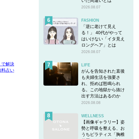
いた間違いとは
2026.08.07
FASHION
「逆に老けて見え
る！」 40代がやって
はいけない「イタ見え
ロングヘア」とは
2026.08.07
E」で解決
LIFE
無料占い
がんを告知された直後
も夫婦生活を強要さ
れ、拒めば怒鳴られ
る。この地獄から抜け
出す方法はあるのか
2026.08.08
WELLNESS
【画像ギャラリー】姿
勢と呼吸を整える、お
うちピラティス「胸椎