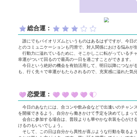
総合運：
誰にでもバイオリズムというものはあるはずですが、今日の
とのコミュニケーションも円滑で、対人関係における悩みが
行動力に溢れているために、そこかしこに転がっているチャ
幸運がついて回るので最高の一日を過ごすことができます。
今日という絶好の機会を有効活用して、明日以降につながる
も、行く先々で幸運がもたらされるので、充実感に溢れた気
恋愛運：
今日のあなたには、合コンや飲み会などで出逢いのチャンス
を開催できるよう、自分から働きかけて予定を決めてしまっ
会合に参加する場合は、普段よりも華やかな衣装を心がける
けるのもいいでしょう。
そして、この日は自分から異性が喜ぶような行動を取るよう