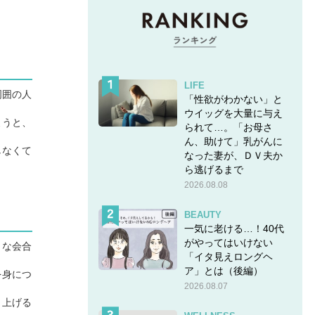
LIFE
周囲の人
「性欲がわかない」と
ウイッグを大量に与え
ようと、
られて…。「お母さ
ん、助けて」乳がんに
しなくて
なった妻が、ＤＶ夫か
ら逃げるまで
2026.08.08
BEAUTY
一気に老ける…！40代
がやってはいけない
うな会合
「イタ見えロングヘ
ア」とは（後編）
を身につ
2026.08.07
り上げる