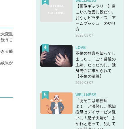
WELLNESS
【画像ギャラリー】肩
こりの改善に役だつ、
おうちピラティス「ア
ームプッシュ」のやり
方
は大変重
2026.08.07
を疑うこ
LOVE
できる能
不倫の歓喜を知ってし
まった…「ごく普通の
ぬ成果が
主婦」だったのに、独
身男性に求められて
【不倫の清算】
2026.08.07
WELLNESS
「あそこは刑務所
よ！」と激怒し、認知
症母はデイサービス嫌
いに！息子夫婦が「よ
かれと思って」犯して