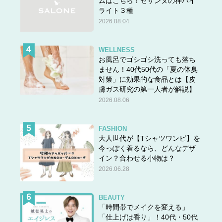
ムはこちら！セザンヌの神ハイ
ライト３種
2026.08.04
WELLNESS
お風呂でゴシゴシ洗っても落ち
ません！40代50代の「夏の体臭
対策」に効果的な食品とは【皮
膚ガス研究の第一人者が解説】
2026.08.06
FASHION
大人世代が【Tシャツワンピ】を
今っぽく着るなら、どんなデザ
イン？合わせる小物は？
2026.06.28
BEAUTY
「時間帯でメイクを変える」
「仕上げは香り」！40代・50代