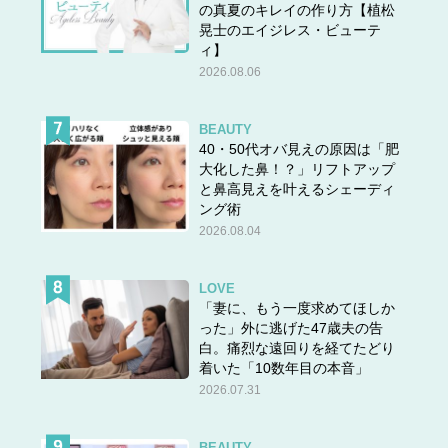
の真夏のキレイの作り方【植松
晃士のエイジレス・ビューテ
ィ】
2026.08.06
BEAUTY
40・50代オバ見えの原因は「肥
大化した鼻！？」リフトアップ
と鼻高見えを叶えるシェーディ
ング術
2026.08.04
LOVE
「妻に、もう一度求めてほしか
った」外に逃げた47歳夫の告
白。痛烈な遠回りを経てたどり
着いた「10数年目の本音」
2026.07.31
BEAUTY