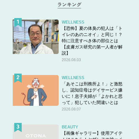
WELLNESS
【恐怖】夏の体臭の犯人は「ト
イレのあのニオイ」と同じ！？
特に注意すべき体の部位とは
【皮膚ガス研究の第一人者が解
説】
2026.08.03
WELLNESS
「あそこは刑務所よ！」と激怒
し、認知症母はデイサービス嫌
いに！息子夫婦が「よかれと思
って」犯していた間違いとは
2026.08.07
BEAUTY
【画像ギャラリー】使用アイテ