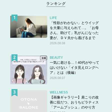
LIFE
「性欲がわかない」とウイッグ
を大量に与えられて…。「お母
さん、助けて」乳がんになった
妻が、ＤＶ夫から逃げるまで
2026.08.08
BEAUTY
一気に老ける…！40代がやって
はいけない「イタ見えロングヘ
ア」とは（後編）
2026.08.07
WELLNESS
【画像ギャラリー】肩こりの改
善に役だつ、おうちピラティス
「アームプッシュ」のやり方