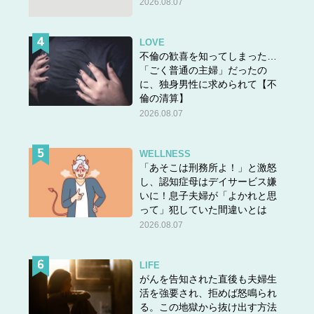
2026.08.07
LOVE
不倫の歓喜を知ってしまった…
「ごく普通の主婦」だったの
に、独身男性に求められて【不
倫の清算】
2026.08.07
WELLNESS
「あそこは刑務所よ！」と激怒
し、認知症母はデイサービス嫌
いに！息子夫婦が「よかれと思
って」犯していた間違いとは
2026.08.07
LIFE
がんを告知された直後も夫婦生
活を強要され、拒めば怒鳴られ
る。この地獄から抜け出す方法