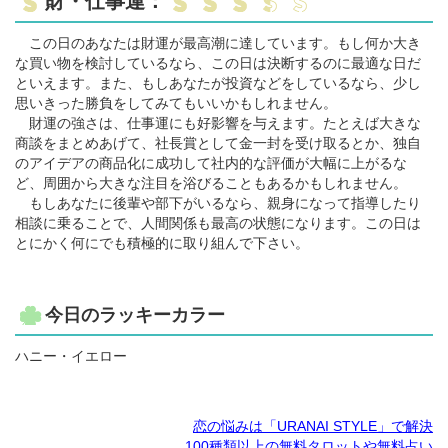
財・仕事運：
この日のあなたは財運が最高潮に達しています。もし何か大き
な買い物を検討しているなら、この日は決断するのに最適な日だ
といえます。また、もしあなたが投資などをしているなら、少し
思いきった勝負をしてみてもいいかもしれません。
財運の強さは、仕事運にも好影響を与えます。たとえば大きな
商談をまとめあげて、社長賞として金一封を受け取るとか、独自
のアイデアの商品化に成功して社内的な評価が大幅に上がるな
ど、周囲から大きな注目を浴びることもあるかもしれません。
もしあなたに後輩や部下がいるなら、親身になって指導したり
相談に乗ることで、人間関係も最高の状態になります。この日は
とにかく何にでも積極的に取り組んで下さい。
今日のラッキーカラー
ハニー・イエロー
恋の悩みは「URANAI STYLE」で解決
100種類以上の無料タロットや無料占い