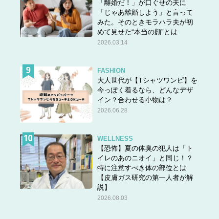
「離婚だ！」が口ぐせの夫に
「じゃあ離婚しよう」と言って
みた。そのときモラハラ夫が初
めて見せた“本当の顔”とは
2026.03.14
FASHION
大人世代が【Tシャツワンピ】を
今っぽく着るなら、どんなデザ
イン？合わせる小物は？
2026.06.28
WELLNESS
【恐怖】夏の体臭の犯人は「ト
イレのあのニオイ」と同じ！？
特に注意すべき体の部位とは
【皮膚ガス研究の第一人者が解
説】
2026.08.03