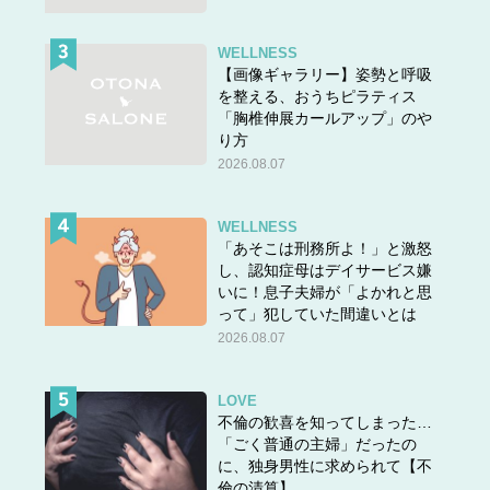
WELLNESS
【画像ギャラリー】姿勢と呼吸
を整える、おうちピラティス
「胸椎伸展カールアップ」のや
り方
2026.08.07
WELLNESS
「あそこは刑務所よ！」と激怒
し、認知症母はデイサービス嫌
いに！息子夫婦が「よかれと思
って」犯していた間違いとは
2026.08.07
LOVE
不倫の歓喜を知ってしまった…
「ごく普通の主婦」だったの
に、独身男性に求められて【不
倫の清算】