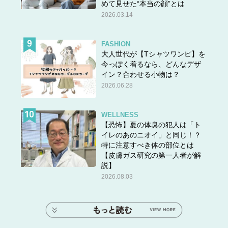
めて見せた“本当の顔”とは
2026.03.14
FASHION
大人世代が【Tシャツワンピ】を
今っぽく着るなら、どんなデザ
イン？合わせる小物は？
2026.06.28
WELLNESS
【恐怖】夏の体臭の犯人は「ト
イレのあのニオイ」と同じ！？
特に注意すべき体の部位とは
【皮膚ガス研究の第一人者が解
説】
2026.08.03