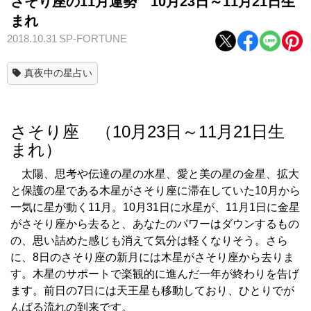
さそり座の11月運勢 10月23日～11月21日生
まれ
2018.10.31
SP-FORTUNE
真夜中の星占い
さそり座 （10月23日～11月21日生
まれ）
太陽、思考や伝達の星の水星、愛と美の星の金星、拡大
と保護の星である木星がさそり座に滞在していた10月から
一気に星が動く11月。10月31日に水星が、11月1日に金星
がさそり座から去ると、あなたのパワーはダウンするもの
の、思い詰めた感じも消えて気分は軽くなりそう。さら
に、8日のさそり座の新月には木星がさそり座から去りま
す。木星のサポートで楽観的に進んだ一年が終わりを告げ
ます。前日の7日には天王星も移動しており、ひとりでが
んばる流れの到来です。