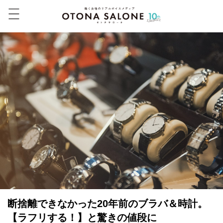
断捨離できなかった20年前のブラバ＆時計。
【ラフリする！】と驚きの値段に