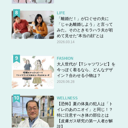
LIFE
「離婚だ！」が口ぐせの夫に
「じゃあ離婚しよう」と言って
みた。そのときモラハラ夫が初
めて見せた“本当の顔”とは
2026.03.14
FASHION
大人世代が【Tシャツワンピ】を
今っぽく着るなら、どんなデザ
イン？合わせる小物は？
2026.06.28
WELLNESS
【恐怖】夏の体臭の犯人は「ト
イレのあのニオイ」と同じ！？
特に注意すべき体の部位とは
【皮膚ガス研究の第一人者が解
説】