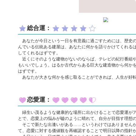
総合運：
あなたが今日という一日を有意義に過ごすためには、歴史の
んでいる伝統ある建屋は、あなたに何かを語りかけてくれる
してくれるはずです。
近くにそのような建物がないのならば、テレビの紀行番組や
もいいでしょう。はるか古代からある巨大な建造物から何か
はずです。
あなたが大きな何かを感じ取ることができれば、人生が好転
恋愛運：
緑生い茂るような健康的な場所に出かけることで恋愛運がア
とで、恋愛上の悩みが嘘のように晴れて、自分が目指す理想
そこで新たな出逢いがある……というわけではありませんが
て、恋愛に対する価値観を再確認することで明日以降の指針