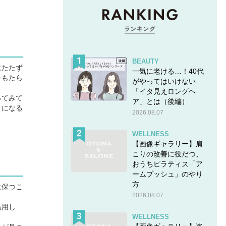
BEAUTY
にたたず
一気に老ける…！40代
をもたら
がやってはいけない
「イタ見えロングヘ
ってみて
ア」とは（後編）
うになる
2026.08.07
WELLNESS
【画像ギャラリー】肩
こりの改善に役だつ、
おうちピラティス「ア
ームプッシュ」のやり
方
に保つこ
2026.08.07
活用し
WELLNESS