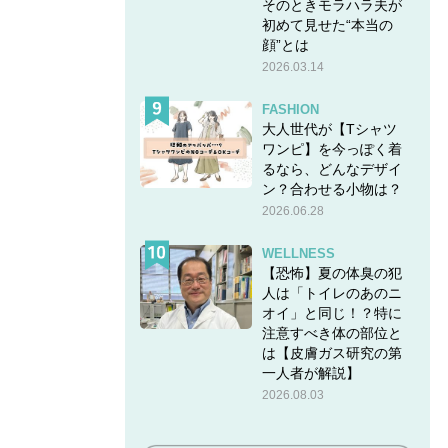
そのときモラハラ夫が
初めて見せた“本当の
顔”とは
2026.03.14
FASHION
大人世代が【Tシャツ
ワンピ】を今っぽく着
るなら、どんなデザイ
ン？合わせる小物は？
2026.06.28
WELLNESS
【恐怖】夏の体臭の犯
人は「トイレのあのニ
オイ」と同じ！？特に
注意すべき体の部位と
は【皮膚ガス研究の第
一人者が解説】
2026.08.03