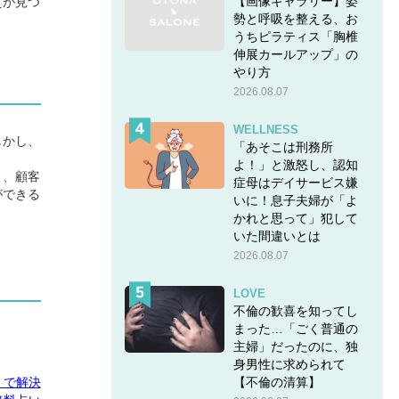
【画像ギャラリー】姿
えが見つ
勢と呼吸を整える、お
うちピラティス「胸椎
伸展カールアップ」の
やり方
2026.08.07
WELLNESS
しかし、
「あそこは刑務所
よ！」と激怒し、認知
り、顧客
症母はデイサービス嫌
ができる
いに！息子夫婦が「よ
かれと思って」犯して
いた間違いとは
2026.08.07
LOVE
不倫の歓喜を知ってし
まった…「ごく普通の
主婦」だったのに、独
身男性に求められて
【不倫の清算】
E」で解決