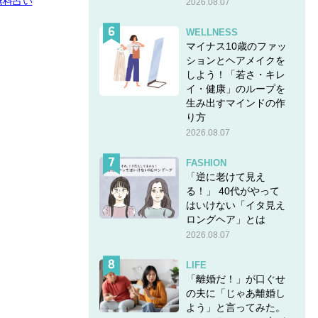
無料占い
2026.08.07
WELLNESS
マイナス10歳のファッ
ションとヘアメイクを
しよう！「若さ・キレ
イ・健康」のループを
生み出すマインドの作
り方
2026.08.07
FASHION
「逆に老けて見え
る！」 40代がやって
はいけない「イタ見え
ロングヘア」とは
2026.08.07
LIFE
「離婚だ！」が口ぐせ
の夫に「じゃあ離婚し
よう」と言ってみた。