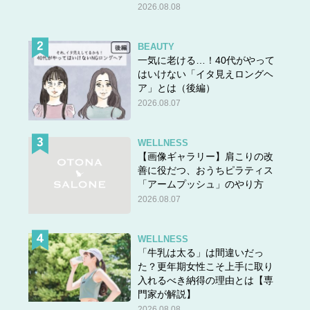
2026.08.08
BEAUTY
一気に老ける…！40代がやって
はいけない「イタ見えロングヘ
ア」とは（後編）
2026.08.07
WELLNESS
【画像ギャラリー】肩こりの改
善に役だつ、おうちピラティス
「アームプッシュ」のやり方
2026.08.07
WELLNESS
「牛乳は太る」は間違いだっ
た？更年期女性こそ上手に取り
入れるべき納得の理由とは【専
門家が解説】
2026.08.08