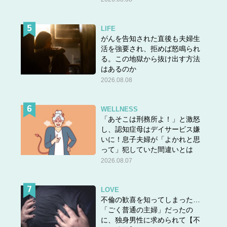
LIFE
がんを告知された直後も夫婦生
活を強要され、拒めば怒鳴られ
る。この地獄から抜け出す方法
はあるのか
2026.08.08
WELLNESS
「あそこは刑務所よ！」と激怒
し、認知症母はデイサービス嫌
いに！息子夫婦が「よかれと思
って」犯していた間違いとは
2026.08.07
LOVE
不倫の歓喜を知ってしまった…
「ごく普通の主婦」だったの
に、独身男性に求められて【不