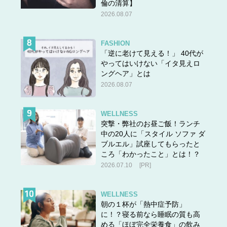
倫の清算】
2026.08.07
FASHION
「逆に老けて見える！」 40代が
やってはいけない「イタ見えロ
ングヘア」とは
2026.08.07
WELLNESS
突撃・弊社のお昼ご飯！ランチ
中の20人に「スタイル ソファ ダ
ブルエル」試座してもらったと
ころ「わかったこと」とは！？
2026.07.10
[PR]
WELLNESS
朝の１杯が「熱中症予防」
に！？寝る前なら睡眠の質も高
める「ほぼ完全栄養食」の飲み