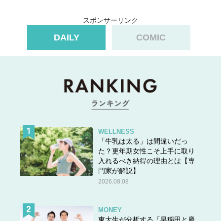
スポンサーリンク
DAILY
COMIC
WELLNESS
「牛乳は太る」は間違いだっ
た？更年期女性こそ上手に取り
入れるべき納得の理由とは【専
門家が解説】
2026.08.08
MONEY
東大生が分析する「早稲田と慶