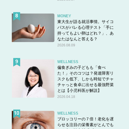
MONEY
東大生が語る就活事情。サイコ
パスがバレる心理テスト「手に
持ってもよい卵はどれ？」、あ
なたはなんと答える？
2026.08.09
WELLNESS
偏食ぎみの子どもも「食べ
た！」そのコツは？発達障害リ
スクも低下、しかも時短でチャ
チャっと食卓に出せる最強野菜
とは【小児科医が解説】
2026.04.18
WELLNESS
ブロッコリーの７倍！老化を遅
らせる注目の栄養素がとんでも