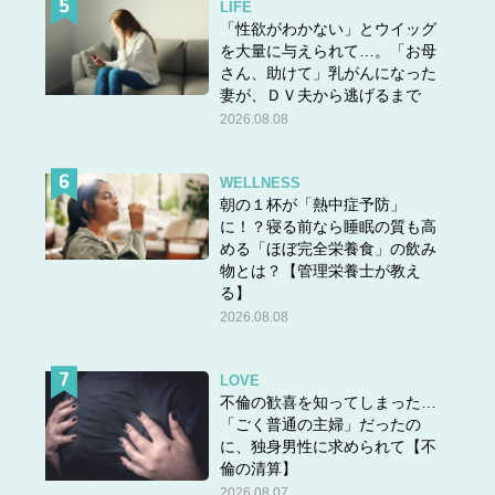
LIFE
「性欲がわかない」とウイッグ
を大量に与えられて…。「お母
さん、助けて」乳がんになった
妻が、ＤＶ夫から逃げるまで
2026.08.08
WELLNESS
朝の１杯が「熱中症予防」
に！？寝る前なら睡眠の質も高
める「ほぼ完全栄養食」の飲み
物とは？【管理栄養士が教え
る】
2026.08.08
LOVE
不倫の歓喜を知ってしまった…
「ごく普通の主婦」だったの
に、独身男性に求められて【不
倫の清算】
2026.08.07