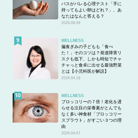
パスがバレる心理テスト「手に
持ってもよい卵はどれ？」、あ
なたはなんと答える？
2026.08.09
WELLNESS
偏食ぎみの子どもも「食べ
た！」そのコツは？発達障害リ
スクも低下、しかも時短でチャ
チャっと食卓に出せる最強野菜
とは【小児科医が解説】
2026.04.18
WELLNESS
ブロッコリーの７倍！老化を遅
らせる注目の栄養素がとんでも
なく多い神食材「ブロッコリー
スプラウト」がすごい３つの理
由
2026.04.07