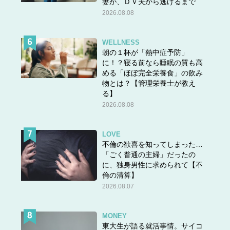
妻が、ＤＶ夫から逃げるまで
2026.08.08
WELLNESS
朝の１杯が「熱中症予防」
に！？寝る前なら睡眠の質も高
める「ほぼ完全栄養食」の飲み
物とは？【管理栄養士が教え
る】
2026.08.08
LOVE
不倫の歓喜を知ってしまった…
「ごく普通の主婦」だったの
に、独身男性に求められて【不
倫の清算】
2026.08.07
MONEY
東大生が語る就活事情。サイコ