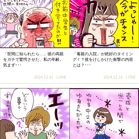
「世間に知られたら…」彼の両親
「毒親の入院」が絶好のタイミン
をガチで驚愕させた、私の年齢。
グ！？彼をけしかけた衝撃の内容
気まず･･･
とは？･･･
2024.12.31
LOVE
2024.12.31
LOVE