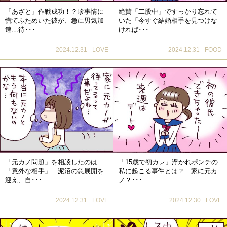
「あざと」作戦成功！？珍事情に
絶賛「二股中」ですっかり忘れて
慌てふためいた彼が、急に男気加
いた「今すぐ結婚相手を見つけな
速…待･･･
ければ･･･
2024.12.31
LOVE
2024.12.31
FOOD
「元カノ問題」を相談したのは
「15歳で初カレ」浮かれポンチの
「意外な相手」…泥沼の急展開を
私に起こる事件とは？ 家に元カ
迎え、自･･･
ノ？･･･
2024.12.31
LOVE
2024.12.30
LOVE