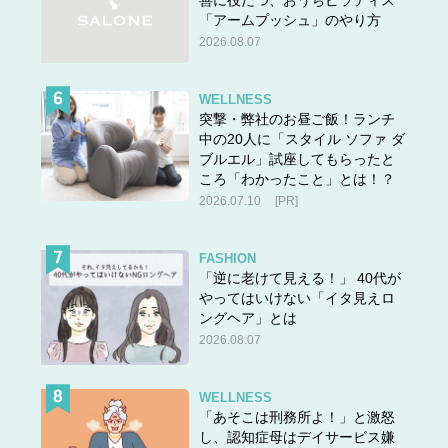
善に役だつ、おうちピラティス
「アームプッシュ」のやり方
2026.08.07
WELLNESS
突撃・弊社のお昼ご飯！ランチ
中の20人に「スタイル ソファ ダ
ブルエル」試座してもらったと
ころ「わかったこと」とは！？
2026.07.10
[PR]
FASHION
「逆に老けて見える！」 40代が
やってはいけない「イタ見えロ
ングヘア」とは
2026.08.07
WELLNESS
「あそこは刑務所よ！」と激怒
し、認知症母はデイサービス嫌