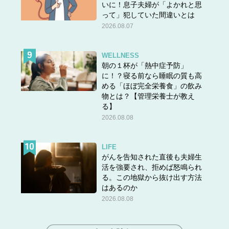
いに！息子夫婦が「よかれと思
って」犯していた間違いとは
2026.08.07
WELLNESS
朝の１杯が「熱中症予防」
に！？寝る前なら睡眠の質も高
める「ほぼ完全栄養食」の飲み
物とは？【管理栄養士が教え
る】
2026.08.08
LIFE
がんを告知された直後も夫婦生
活を強要され、拒めば怒鳴られ
る。この地獄から抜け出す方法
はあるのか
2026.08.08