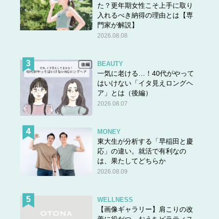
た？更年期女性こそ上手に取り
入れるべき納得の理由とは【専
門家が解説】
2026.08.08
BEAUTY
一気に老ける…！40代がやって
はいけない「イタ見えロングヘ
ア」とは（後編）
2026.08.07
MONEY
東大生が分析する「早稲田と慶
応」の違い。就活で有利なの
は、果たしてどちらか
2026.08.09
WELLNESS
【画像ギャラリー】肩こりの改