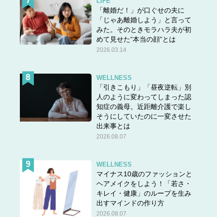
LIFE
「離婚だ！」が口ぐせの夫に
「じゃあ離婚しよう」と言って
みた。そのときモラハラ夫が初
めて見せた“本当の顔”とは
2026.03.14
WELLNESS
「引きこもり」「昼夜逆転」別
人のように変わってしまった認
知症の義母。近距離介護で楽し
そうにしていたのに一変させた
出来事とは
2026.08.07
WELLNESS
マイナス10歳のファッションと
ヘアメイクをしよう！「若さ・
キレイ・健康」のループを生み
出すマインドの作り方
2026.08.07