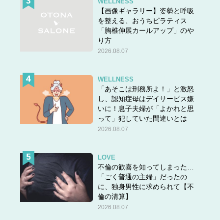
WELLNESS
【画像ギャラリー】姿勢と呼吸
を整える、おうちピラティス
「胸椎伸展カールアップ」のや
り方
2026.08.07
WELLNESS
「あそこは刑務所よ！」と激怒
し、認知症母はデイサービス嫌
いに！息子夫婦が「よかれと思
って」犯していた間違いとは
2026.08.07
LOVE
不倫の歓喜を知ってしまった…
「ごく普通の主婦」だったの
に、独身男性に求められて【不
倫の清算】
2026.08.07