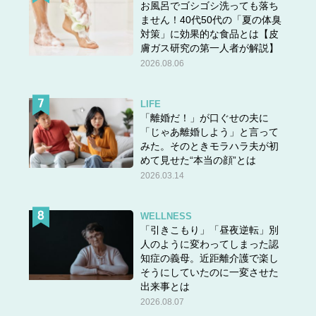
お風呂でゴシゴシ洗っても落ち
ません！40代50代の「夏の体臭
対策」に効果的な食品とは【皮
膚ガス研究の第一人者が解説】
2026.08.06
LIFE
「離婚だ！」が口ぐせの夫に
「じゃあ離婚しよう」と言って
みた。そのときモラハラ夫が初
めて見せた“本当の顔”とは
2026.03.14
WELLNESS
「引きこもり」「昼夜逆転」別
人のように変わってしまった認
知症の義母。近距離介護で楽し
そうにしていたのに一変させた
出来事とは
2026.08.07