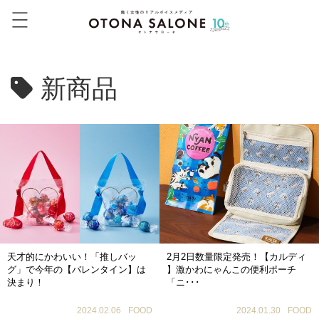
新商品
天才的にかわいい！「推しバッ
2月2日数量限定発売！【カルディ
グ」で今年の【バレンタイン】は
】激かわにゃんこの便利ポーチ
決まり！
「ニ･･･
2024.02.06
FOOD
2024.01.30
FOOD