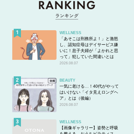
WELLNESS
「あそこは刑務所よ！」と激怒
し、認知症母はデイサービス嫌
いに！息子夫婦が「よかれと思
って」犯していた間違いとは
2026.08.07
BEAUTY
一気に老ける…！40代がやって
はいけない「イタ見えロングヘ
ア」とは（後編）
2026.08.07
WELLNESS
【画像ギャラリー】姿勢と呼吸
を整える、おうちピラティス