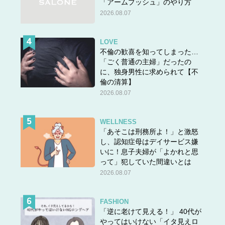
「アームプッシュ」のやり方
2026.08.07
LOVE
不倫の歓喜を知ってしまった…
「ごく普通の主婦」だったの
に、独身男性に求められて【不
倫の清算】
2026.08.07
WELLNESS
「あそこは刑務所よ！」と激怒
し、認知症母はデイサービス嫌
いに！息子夫婦が「よかれと思
って」犯していた間違いとは
2026.08.07
FASHION
「逆に老けて見える！」 40代が
やってはいけない「イタ見えロ