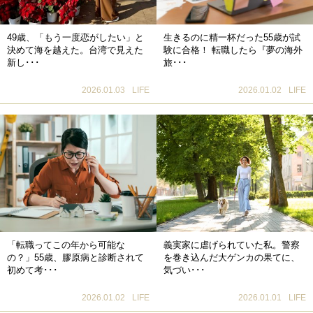
49歳、「もう一度恋がしたい」と
生きるのに精一杯だった55歳が試
決めて海を越えた。台湾で見えた
験に合格！ 転職したら『夢の海外
新し･･･
旅･･･
2026.01.03
LIFE
2026.01.02
LIFE
「転職ってこの年から可能な
義実家に虐げられていた私。警察
の？」55歳、膠原病と診断されて
を巻き込んだ大ゲンカの果てに、
初めて考･･･
気づい･･･
2026.01.02
LIFE
2026.01.01
LIFE