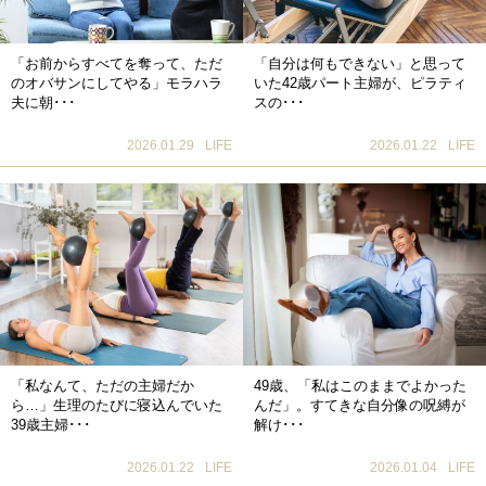
「お前からすべてを奪って、ただ
「自分は何もできない」と思って
のオバサンにしてやる」モラハラ
いた42歳パート主婦が、ピラティ
夫に朝･･･
スの･･･
2026.01.29
LIFE
2026.01.22
LIFE
「私なんて、ただの主婦だか
49歳、「私はこのままでよかった
ら…」生理のたびに寝込んでいた
んだ」。すてきな自分像の呪縛が
39歳主婦･･･
解け･･･
2026.01.22
LIFE
2026.01.04
LIFE