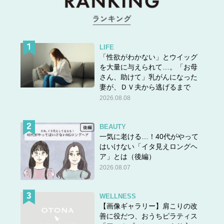
LIFE
「性欲がわかない」とウイッグ
を大量に与えられて…。「お母
さん、助けて」乳がんになった
妻が、ＤＶ夫から逃げるまで
2026.08.08
BEAUTY
一気に老ける…！40代がやって
はいけない「イタ見えロングヘ
ア」とは（後編）
2026.08.07
WELLNESS
【画像ギャラリー】肩こりの改
善に役だつ、おうちピラティス