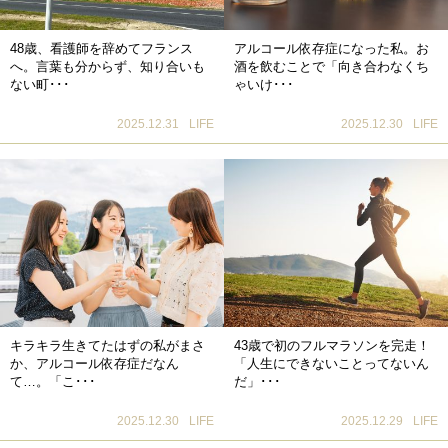
48歳、看護師を辞めてフランス
アルコール依存症になった私。お
へ。言葉も分からず、知り合いも
酒を飲むことで「向き合わなくち
ない町･･･
ゃいけ･･･
2025.12.31
LIFE
2025.12.30
LIFE
キラキラ生きてたはずの私がまさ
43歳で初のフルマラソンを完走！
か、アルコール依存症だなん
「人生にできないことってないん
て…。「こ･･･
だ」･･･
2025.12.30
LIFE
2025.12.29
LIFE