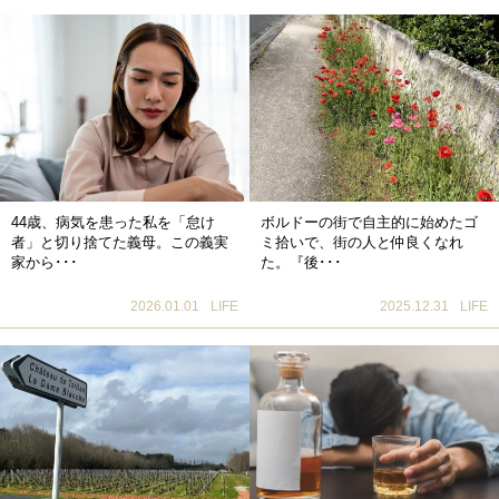
44歳、病気を患った私を「怠け
ボルドーの街で自主的に始めたゴ
者」と切り捨てた義母。この義実
ミ拾いで、街の人と仲良くなれ
家から･･･
た。『後･･･
2026.01.01
LIFE
2025.12.31
LIFE