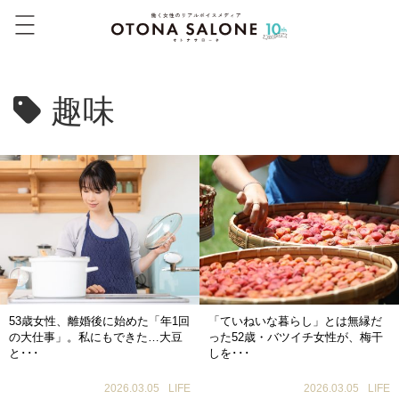
趣味
53歳女性、離婚後に始めた「年1回
「ていねいな暮らし」とは無縁だ
の大仕事」。私にもできた…大豆
った52歳・バツイチ女性が、梅干
と･･･
しを･･･
2026.03.05
LIFE
2026.03.05
LIFE