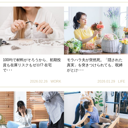
100均で材料がそろうから、初期投
モラハラ夫が突然死。「隠された
資も在庫リスクもゼロ!? 在宅
真実」を突きつけられても、呪縛
で･･･
がとけ･･･
2026.02.26
WORK
2026.01.29
LIFE