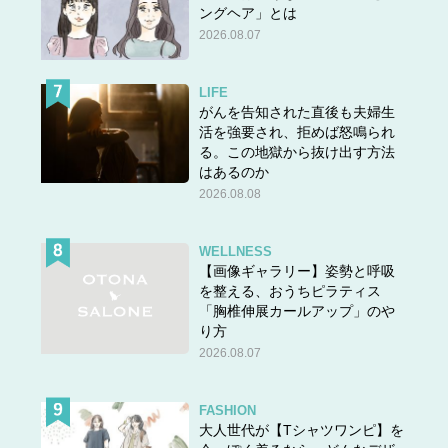
ングヘア」とは
2026.08.07
LIFE
がんを告知された直後も夫婦生
活を強要され、拒めば怒鳴られ
る。この地獄から抜け出す方法
はあるのか
2026.08.08
WELLNESS
【画像ギャラリー】姿勢と呼吸
を整える、おうちピラティス
「胸椎伸展カールアップ」のや
り方
2026.08.07
FASHION
大人世代が【Tシャツワンピ】を