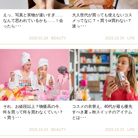
えっ、写真と実物が違いすぎ……
大人世代が買っても使えないコス
なんて思われているかも……！会
メってなに？＜買うor買わない？
ったら･･･
迷っ･･･
2026.01.28
BEAUTY
2025.10.24
LIFE
それ、お値段以上？物価高の今、
コスメの衣替え。40代が最も優先
何を買って何を買わなくていい？
すべき夏→秋スイッチのアイテム
＜買う･･･
とは･･･
2025.10.24
BEAUTY
2025.10.23
LIFE