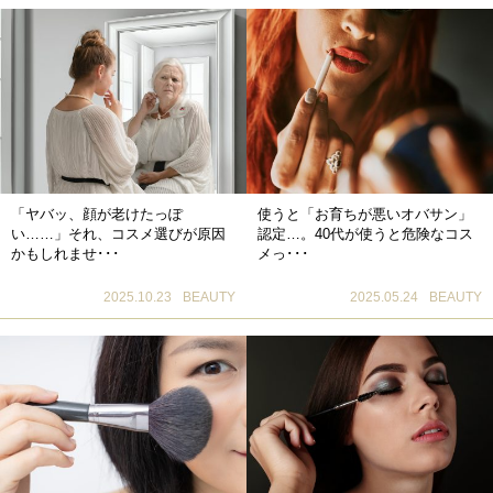
「ヤバッ、顔が老けたっぽ
使うと「お育ちが悪いオバサン」
い……」それ、コスメ選びが原因
認定…。40代が使うと危険なコス
かもしれませ･･･
メっ･･･
2025.10.23
BEAUTY
2025.05.24
BEAUTY