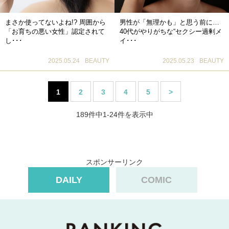
まさか使ってないよね!? 周囲から
男性が「無理かも」と思う前に…
「お育ちの悪い女性」認定されて
40代がやりがちな“セクシー過剰メ
し･･･
イ･･･
2025.05.24
BEAUTY
2025.05.23
BEAUTY
1
2
3
4
5
>
189件中1-24件を表示中
スポンサーリンク
DAILY
COMIC