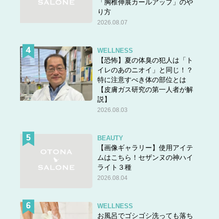
「胸椎伸展カールアップ」のや
り方
2026.08.07
WELLNESS
【恐怖】夏の体臭の犯人は「ト
イレのあのニオイ」と同じ！？
特に注意すべき体の部位とは
【皮膚ガス研究の第一人者が解
説】
2026.08.03
BEAUTY
【画像ギャラリー】使用アイテ
ムはこちら！セザンヌの神ハイ
ライト３種
2026.08.04
WELLNESS
お風呂でゴシゴシ洗っても落ち