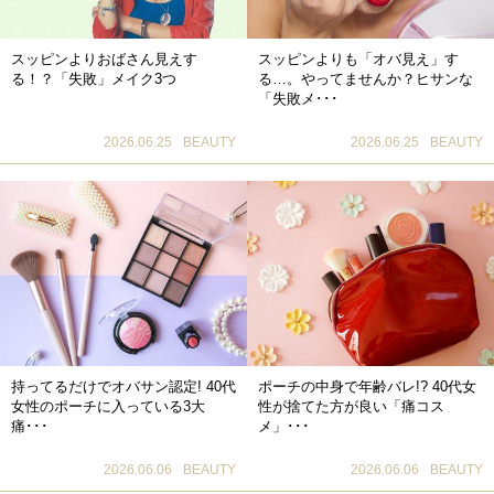
スッピンよりおばさん見えす
スッピンよりも「オバ見え」す
る！？「失敗」メイク3つ
る…。やってませんか？ヒサンな
「失敗メ･･･
2026.06.25
BEAUTY
2026.06.25
BEAUTY
持ってるだけでオバサン認定! 40代
ポーチの中身で年齢バレ!? 40代女
女性のポーチに入っている3大
性が捨てた方が良い「痛コス
痛･･･
メ」･･･
2026.06.06
BEAUTY
2026.06.06
BEAUTY