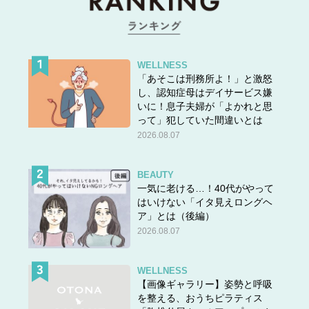
WELLNESS
「あそこは刑務所よ！」と激怒
し、認知症母はデイサービス嫌
いに！息子夫婦が「よかれと思
って」犯していた間違いとは
2026.08.07
BEAUTY
一気に老ける…！40代がやって
はいけない「イタ見えロングヘ
ア」とは（後編）
2026.08.07
WELLNESS
【画像ギャラリー】姿勢と呼吸
を整える、おうちピラティス