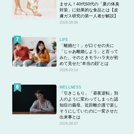
ません！40代50代の「夏の体臭
対策」に効果的な食品とは【皮
膚ガス研究の第一人者が解説】
2026.08.06
LIFE
「離婚だ！」が口ぐせの夫に
「じゃあ離婚しよう」と言って
みた。そのときモラハラ夫が初
めて見せた“本当の顔”とは
2026.03.14
WELLNESS
「引きこもり」「昼夜逆転」別
人のように変わってしまった認
知症の義母。近距離介護で楽し
そうにしていたのに一変させた
出来事とは
2026.08.07