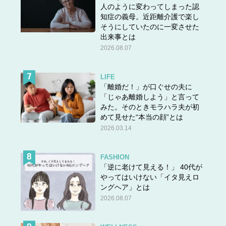
人のように変わってしまった認
知症の義母。近距離介護で楽し
そうにしていたのに一変させた
出来事とは
2026.08.07
LIFE
「離婚だ！」が口ぐせの夫に
「じゃあ離婚しよう」と言って
みた。そのときモラハラ夫が初
めて見せた“本当の顔”とは
2026.03.14
FASHION
「逆に老けて見える！」 40代が
やってはいけない「イタ見えロ
ングヘア」とは
2026.08.07