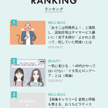
WELLNESS
「あそこは刑務所よ！」と激怒
し、認知症母はデイサービス嫌
いに！息子夫婦が「よかれと思
って」犯していた間違いとは
2026.08.07
BEAUTY
一気に老ける…！40代がやって
はいけない「イタ見えロングヘ
ア」とは（後編）
2026.08.07
WELLNESS
【画像ギャラリー】姿勢と呼吸
を整える、おうちピラティス