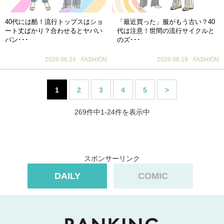
40代には酷！流行トップスはショ
「最近買った」服がもう古い？40
ート丈ばかり？合わせるとヤバい
代は注意！世間の流行サイクルと
パン･･･
のズ･･･
2026.06.24
FASHION
2026.06.19
FASHION
1
2
3
4
5
>
269件中1-24件を表示中
スポンサーリンク
DAILY
COMIC