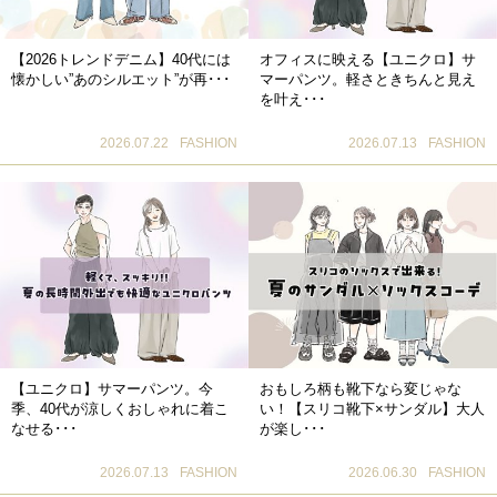
【2026トレンドデニム】40代には
オフィスに映える【ユニクロ】サ
懐かしい”あのシルエット”が再･･･
マーパンツ。軽さときちんと見え
を叶え･･･
2026.07.22
FASHION
2026.07.13
FASHION
【ユニクロ】サマーパンツ。今
おもしろ柄も靴下なら変じゃな
季、40代が涼しくおしゃれに着こ
い！【スリコ靴下×サンダル】大人
なせる･･･
が楽し･･･
2026.07.13
FASHION
2026.06.30
FASHION