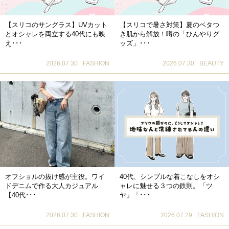
【スリコのサングラス】UVカット
【スリコで暑さ対策】夏のベタつ
とオシャレを両立する40代にも映
き肌から解放！噂の「ひんやりグ
え･･･
ッズ」･･･
2026.07.30
FASHION
2026.07.30
BEAUTY
オフショルの抜け感が主役。ワイ
40代、シンプルな着こなしをオシ
ドデニムで作る大人カジュアル
ャレに魅せる３つの鉄則。「ツ
【40代･･･
ヤ」「･･･
2026.07.30
FASHION
2026.07.29
FASHION