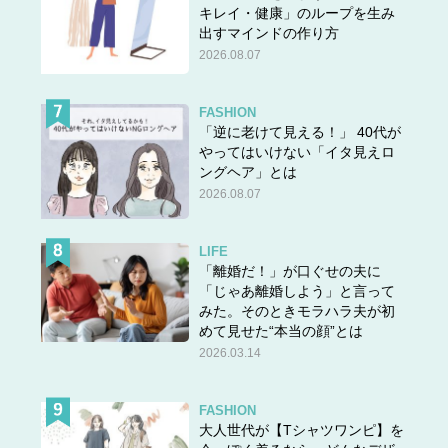
キレイ・健康」のループを生み
出すマインドの作り方
2026.08.07
FASHION
「逆に老けて見える！」 40代が
やってはいけない「イタ見えロ
ングヘア」とは
2026.08.07
LIFE
「離婚だ！」が口ぐせの夫に
「じゃあ離婚しよう」と言って
みた。そのときモラハラ夫が初
めて見せた“本当の顔”とは
2026.03.14
FASHION
大人世代が【Tシャツワンピ】を