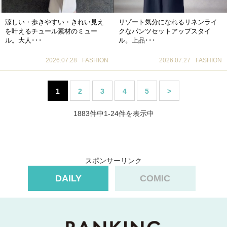
涼しい・歩きやすい・きれい見え
リゾート気分になれるリネンライ
を叶えるチュール素材のミュー
クなパンツセットアップスタイ
ル。大人･･･
ル。上品･･･
2026.07.28
FASHION
2026.07.27
FASHION
1
2
3
4
5
>
1883件中1-24件を表示中
スポンサーリンク
DAILY
COMIC