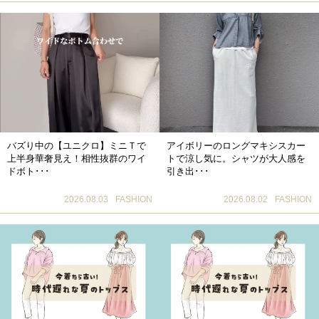
バズり中の【ユニクロ】ミニＴで
アイボリーのロングマキシスカー
上半身華奢見え！相性抜群のワイ
トで涼し気に。シャツが大人感を
ドボト･･･
引き出･･･
2026.08.03
FASHION
2026.08.02
FASHION