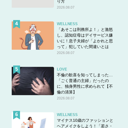
り方
2026.08.07
WELLNESS
「あそこは刑務所よ！」と激怒
し、認知症母はデイサービス嫌
いに！息子夫婦が「よかれと思
って」犯していた間違いとは
2026.08.07
LOVE
不倫の歓喜を知ってしまった…
「ごく普通の主婦」だったの
に、独身男性に求められて【不
倫の清算】
2026.08.07
WELLNESS
マイナス10歳のファッションと
ヘアメイクをしよう！「若さ・