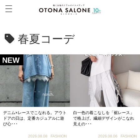
春夏コーデ
NEW
デニム×レースでこなれる。アウト
白一色の着こなしを「裾レース」
ドアの日は、定番カジュアルに遊
で格上げ。繊細デザインがこなれ
び心･･･
見えの･･･
2026.08.08
FASHION
2026.08.06
FASHION