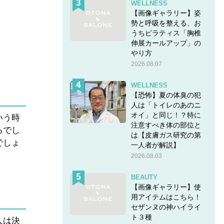
WELLNESS
【画像ギャラリー】姿
勢と呼吸を整える、お
うちピラティス「胸椎
。
伸展カールアップ」の
やり方
2026.08.07
WELLNESS
【恐怖】夏の体臭の犯
人は「トイレのあのニ
オイ」と同じ！？特に
いう時
注意すべき体の部位と
るでし
は【皮膚ガス研究の第
でしょ
一人者が解説】
2026.08.03
BEAUTY
【画像ギャラリー】使
用アイテムはこちら！
セザンヌの神ハイライ
ト３種
人は決