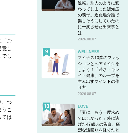
逆転」別人のように変
わってしまった認知症
の義母。近距離介護で
楽しそうにしていたの
に一変させた出来事と
は
2026.08.07
に「ご
用意し
WELLNESS
とでし
マイナス10歳のファッ
ションとヘアメイクを
しよう！「若さ・キレ
イ・健康」のループを
生み出すマインドの作
り方
2026.08.07
り、つ
LOVE
まうこ
「妻に、もう一度求め
っては
てほしかった」外に逃
げた47歳夫の告白。痛
烈な遠回りを経てたど