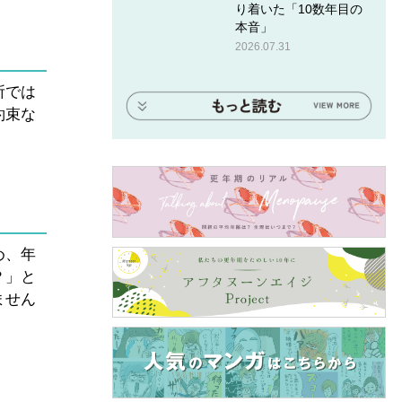
り着いた「10数年目の
本音」
2026.07.31
所では
約束な
め、年
？」と
ません