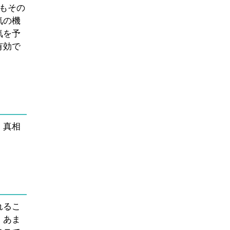
もその
気の機
気を予
有効で
、真相
れるこ
。あま