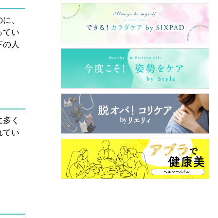
のに、
ってい
下の人
に多く
れてい