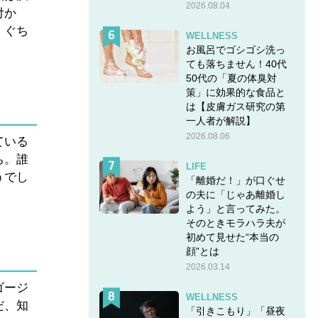
2026.08.04
付か
。ぐち
WELLNESS
お風呂でゴシゴシ洗っ
ても落ちません！40代
50代の「夏の体臭対
策」に効果的な食品と
は【皮膚ガス研究の第
一人者が解説】
2026.08.06
ている
ち。誰
LIFE
うでし
「離婚だ！」が口ぐせ
の夫に「じゃあ離婚し
よう」と言ってみた。
そのときモラハラ夫が
初めて見せた“本当の
顔”とは
2026.03.14
ゴージ
WELLNESS
だ、知
「引きこもり」「昼夜