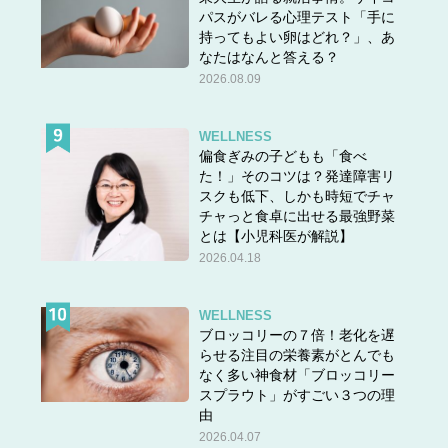
パスがバレる心理テスト「手に
持ってもよい卵はどれ？」、あ
なたはなんと答える？
2026.08.09
WELLNESS
偏食ぎみの子どもも「食べ
た！」そのコツは？発達障害リ
スクも低下、しかも時短でチャ
チャっと食卓に出せる最強野菜
とは【小児科医が解説】
2026.04.18
WELLNESS
ブロッコリーの７倍！老化を遅
らせる注目の栄養素がとんでも
なく多い神食材「ブロッコリー
スプラウト」がすごい３つの理
由
2026.04.07