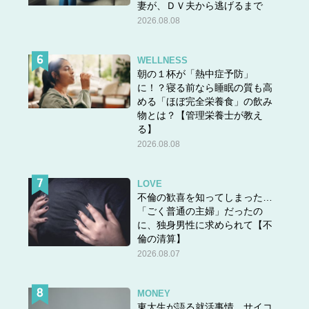
妻が、ＤＶ夫から逃げるまで
2026.08.08
WELLNESS
朝の１杯が「熱中症予防」
に！？寝る前なら睡眠の質も高
める「ほぼ完全栄養食」の飲み
物とは？【管理栄養士が教え
る】
2026.08.08
LOVE
不倫の歓喜を知ってしまった…
「ごく普通の主婦」だったの
に、独身男性に求められて【不
倫の清算】
2026.08.07
MONEY
東大生が語る就活事情。サイコ