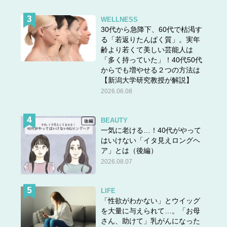
WELLNESS
30代から急降下、60代で枯渇す
る「若返りたんぱく質」。実年
齢より若くて美しい芸能人は
「多く持っていた」！40代50代
からでも増やせる２つの方法は
【新潟大学研究教授が解説】
2026.06.08
BEAUTY
一気に老ける…！40代がやって
はいけない「イタ見えロングヘ
ア」とは（後編）
2026.08.07
LIFE
「性欲がわかない」とウイッグ
を大量に与えられて…。「お母
さん、助けて」乳がんになった