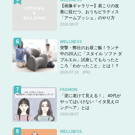
【画像ギャラリー】肩こりの改
善に役だつ、おうちピラティス
「アームプッシュ」のやり方
2026.08.07
WELLNESS
突撃・弊社のお昼ご飯！ランチ
中の20人に「スタイル ソファ ダ
ブルエル」試座してもらったと
ころ「わかったこと」とは！？
2026.07.10
[PR]
FASHION
「逆に老けて見える！」 40代が
やってはいけない「イタ見えロ
ングヘア」とは
2026.08.07
WELLNESS