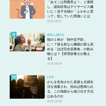
「あそこは刑務所よ！」と激怒
し、認知症母はデイサービス嫌
いに！息子夫婦が「よかれと思
って」犯していた間違いとは
2026.08.07
WELLNESS
朝の１杯が「熱中症予防」
に！？寝る前なら睡眠の質も高
める「ほぼ完全栄養食」の飲み
物とは？【管理栄養士が教え
る】
2026.08.08
LIFE
がんを告知された直後も夫婦生
活を強要され、拒めば怒鳴られ
る。この地獄から抜け出す方法
はあるのか
2026.08.08