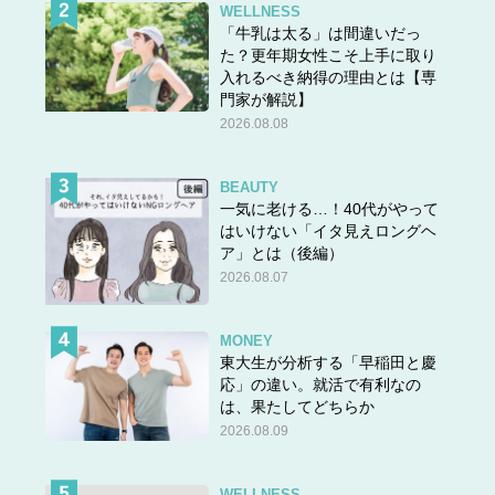
WELLNESS
「牛乳は太る」は間違いだっ
た？更年期女性こそ上手に取り
入れるべき納得の理由とは【専
門家が解説】
2026.08.08
BEAUTY
一気に老ける…！40代がやって
はいけない「イタ見えロングヘ
ア」とは（後編）
2026.08.07
MONEY
東大生が分析する「早稲田と慶
応」の違い。就活で有利なの
は、果たしてどちらか
2026.08.09
WELLNESS