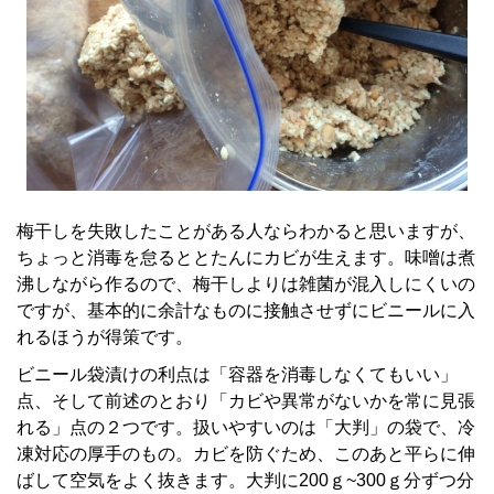
梅干しを失敗したことがある人ならわかると思いますが、
ちょっと消毒を怠るととたんにカビが生えます。味噌は煮
沸しながら作るので、梅干しよりは雑菌が混入しにくいの
ですが、基本的に余計なものに接触させずにビニールに入
れるほうが得策です。
ビニール袋漬けの利点は「容器を消毒しなくてもいい」
点、そして前述のとおり「カビや異常がないかを常に見張
れる」点の２つです。扱いやすいのは「大判」の袋で、冷
凍対応の厚手のもの。カビを防ぐため、このあと平らに伸
ばして空気をよく抜きます。大判に200ｇ~300ｇ分ずつ分