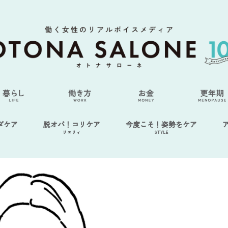
ダケア
脱オバ！コリケア
今度こそ！姿勢をケア
リエリィ
STYLE