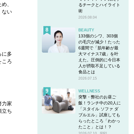
ため、
るチークとハイライト
術
くない
2026.08.04
BEAUTY
133個のシワ、303個
の毛穴が減少！たった
6週間で「肌年齢が最
ろに多
大マイナス7歳」を叶
えた。圧倒的に今日本
をころ
人が摂取不足している
食品とは
2026.07.15
WELLNESS
突撃・弊社のお昼ご
飯！ランチ中の20人に
努力家
「スタイル ソファ ダ
顔立ち
ブルエル」試座しても
らったところ「わかっ
たこと」とは！？
2026.07.10
[PR]