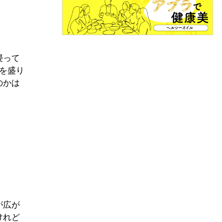
浸って
を盛り
のかは
が広が
けれど