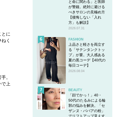
と命に関わる」と医師
が警鐘。絶対に避ける
べきサロンの見極め方
【後悔しない「入れ
方」も解説】
2026.07.31
ことに
FASHION
ひねく
上品さと軽さを両立す
る「サテンタンクトッ
プ」が要。大人感ある
夏の黒コーデ【40代の
毎日コーデ】
2026.08.04
苦手。
かで上
BEAUTY
「顔でかっ！」40・
50代のたるみによる輪
郭の悩みを解決。「セ
ザンヌ・ババアの粉」
でリフトアップ見えす