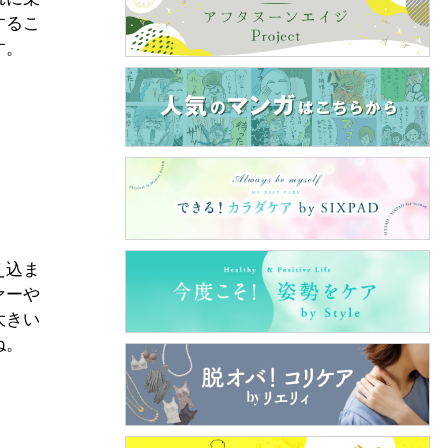
するこ
す。
え込ま
ァーや
大きい
ね。