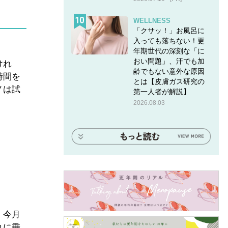
WELLNESS
「クサッ！」お風呂に
入っても落ちない！更
年期世代の深刻な「に
おい問題」、汗でも加
けれ
齢でもない意外な原因
時間を
とは【皮膚ガス研究の
ノは試
第一人者が解説】
2026.08.03
。今月
れに乗