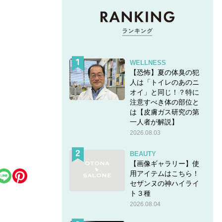
WELLNESS
【恐怖】夏の体臭の犯
人は「トイレのあのニ
オイ」と同じ！？特に
注意すべき体の部位と
は【皮膚ガス研究の第
一人者が解説】
2026.08.03
BEAUTY
【画像ギャラリー】使
用アイテムはこちら！
セザンヌの神ハイライ
ト３種
2026.08.04