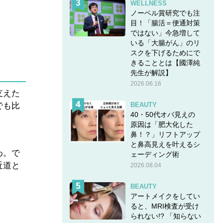
WELLNESS
ノーベル賞研究でも注
目！「腸活＝便通対策
ではない」今急増して
いる「大腸がん」のリ
スクを下げるためにで
きることとは【國澤純
先生が解説】
2026.06.16
支えた
でも比
BEAUTY
40・50代オバ見えの
原因は「肥大化した
鼻！？」リフトアップ
と鼻高見えを叶えるシ
わ。で
ェーディング術
近道と
2026.08.04
BEAUTY
アートメイクをしてい
ると、MRI検査が受け
られない!? 「知らない