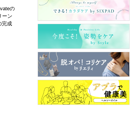
ateの
リーン
の完成