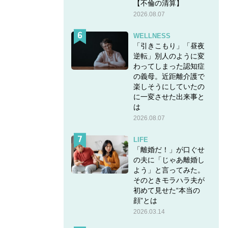
【不倫の清算】
2026.08.07
WELLNESS
「引きこもり」「昼夜
逆転」別人のように変
わってしまった認知症
の義母。近距離介護で
楽しそうにしていたの
に一変させた出来事と
は
2026.08.07
LIFE
「離婚だ！」が口ぐせ
の夫に「じゃあ離婚し
よう」と言ってみた。
そのときモラハラ夫が
初めて見せた“本当の
顔”とは
2026.03.14