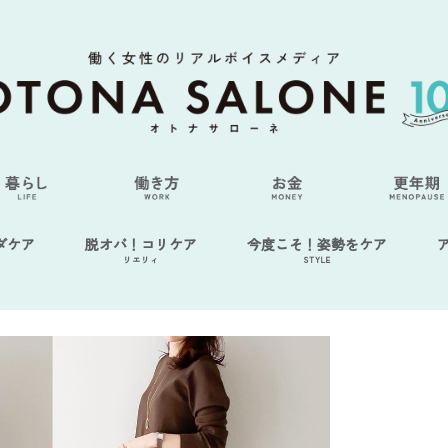
ダケア
脱オバ！コリケア
今度こそ！姿勢をケア
リエリィ
STYLE