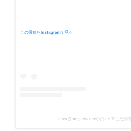
この投稿をInstagramで見る
Umy(@umy.umy.umy)がシェアした投