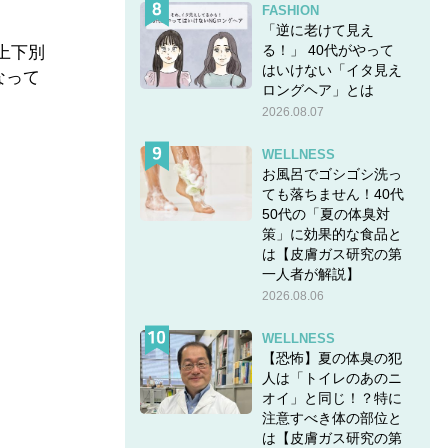
FASHION
「逆に老けて見え
る！」 40代がやって
で上下別
はいけない「イタ見え
なって
ロングヘア」とは
2026.08.07
WELLNESS
お風呂でゴシゴシ洗っ
ても落ちません！40代
50代の「夏の体臭対
策」に効果的な食品と
は【皮膚ガス研究の第
一人者が解説】
2026.08.06
WELLNESS
【恐怖】夏の体臭の犯
人は「トイレのあのニ
オイ」と同じ！？特に
注意すべき体の部位と
は【皮膚ガス研究の第