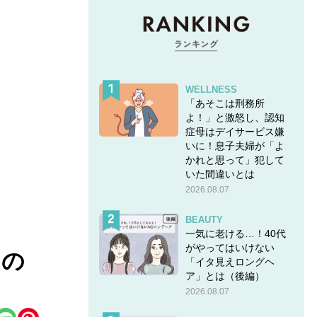
WELLNESS
「あそこは刑務所
よ！」と激怒し、認知
症母はデイサービス嫌
いに！息子夫婦が「よ
かれと思って」犯して
いた間違いとは
2026.08.07
BEAUTY
一気に老ける…！40代
がやってはいけない
ドの
「イタ見えロングヘ
ア」とは（後編）
2026.08.07