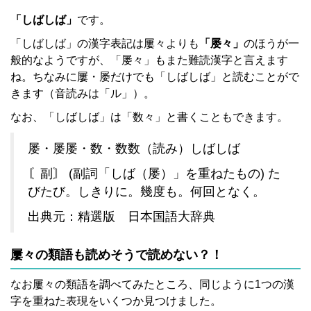
「しばしば」
です。
「しばしば」の漢字表記は屢々よりも
「屡々」
のほうが一
般的なようですが、「屡々」もまた難読漢字と言えます
ね。ちなみに屢・屡だけでも「しばしば」と読むことがで
きます（音読みは「ル」）。
なお、「しばしば」は「数々」と書くこともできます。
屡・屡屡・数・数数（読み）しばしば
〘副〙 (副詞「しば（屡）」を重ねたもの) た
びたび。しきりに。幾度も。何回となく。
出典元：精選版 日本国語大辞典
屢々の類語も読めそうで読めない？！
なお屢々の類語を調べてみたところ、同じように1つの漢
字を重ねた表現をいくつか見つけました。