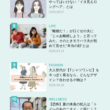
やってはいけない「イタ見えロ
ングヘア」とは
2026.08.07
LIFE
「離婚だ！」が口ぐせの夫に
「じゃあ離婚しよう」と言って
みた。そのときモラハラ夫が初
めて見せた“本当の顔”とは
2026.03.14
FASHION
大人世代が【Tシャツワンピ】を
今っぽく着るなら、どんなデザ
イン？合わせる小物は？
2026.06.28
WELLNESS
【恐怖】夏の体臭の犯人は「ト
イレのあのニオイ」と同じ！？