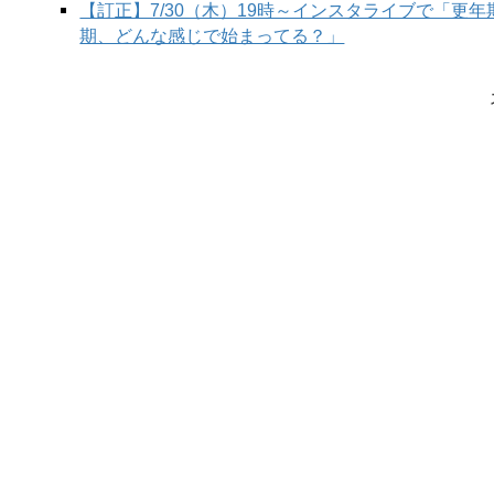
【訂正】7/30（木）19時～インスタライブで「更
期、どんな感じで始まってる？」