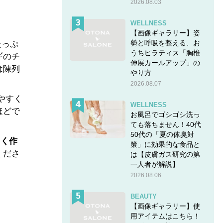
2026.08.03
WELLNESS
【画像ギャラリー】姿
勢と呼吸を整える、お
たっぷ
うちピラティス「胸椎
ギのチ
伸展カールアップ」の
は陳列
やり方
2026.08.07
やすく
WELLNESS
ほどで
お風呂でゴシゴシ洗っ
ても落ちません！40代
50代の「夏の体臭対
しく作
策」に効果的な食品と
くださ
は【皮膚ガス研究の第
一人者が解説】
2026.08.06
BEAUTY
【画像ギャラリー】使
用アイテムはこちら！