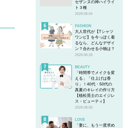
セザンヌの神ハイライ
ト３種
2026.08.04
FASHION
大人世代が【Tシャツ
ワンピ】を今っぽく着
るなら、どんなデザイ
ン？合わせる小物は？
2026.06.28
BEAUTY
「時間帯でメイクを変
える」「仕上げは香
り」！40代・50代の
真夏のキレイの作り方
【植松晃士のエイジレ
ス・ビューティ】
2026.08.06
LOVE
「妻に、もう一度求め