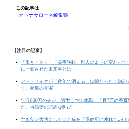
この記事は
オトナサローネ編集部
【注目の記事】
「引きこもり」「昼夜逆転」別人のように変わって
に一変させた出来事とは
アートメイクが「数年で消える」は嘘だった！約2
す、衝撃の真実
年収600万の夫が、過労うつで休職。「月7万の養
た、再婚妻の悲痛な叫び
亡き父が大切にしていた猫を「保健所に連れていけ