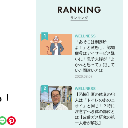
WELLNESS
「あそこは刑務所
よ！」と激怒し、認知
症母はデイサービス嫌
いに！息子夫婦が「よ
かれと思って」犯して
いた間違いとは
2026.08.07
WELLNESS
【恐怖】夏の体臭の犯
も！
人は「トイレのあのニ
オイ」と同じ！？特に
注意すべき体の部位と
は【皮膚ガス研究の第
一人者が解説】