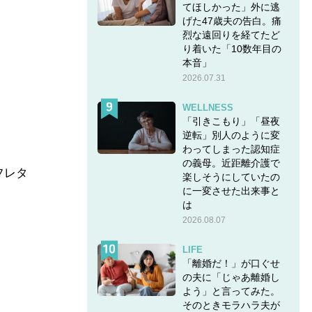
てほしかった」外に逃
げた47歳夫の告白。痛
烈な遠回りを経てたど
り着いた「10数年目の
本音」
2026.07.31
WELLNESS
「引きこもり」「昼夜
逆転」別人のように変
わってしまった認知症
の義母。近距離介護で
フレタ
楽しそうにしていたの
に一変させた出来事と
は
2026.08.07
LIFE
「離婚だ！」が口ぐせ
の夫に「じゃあ離婚し
よう」と言ってみた。
そのときモラハラ夫が