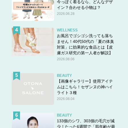
今っぽく着るなら、どんなデザ
イン？合わせる小物は？
2026.06.28
WELLNESS
お風呂でゴシゴシ洗っても落ち
ません！40代50代の「夏の体臭
対策」に効果的な食品とは【皮
膚ガス研究の第一人者が解説】
2026.08.06
BEAUTY
【画像ギャラリー】使用アイテ
ムはこちら！セザンヌの神ハイ
ライト３種
2026.08.04
BEAUTY
133個のシワ、303個の毛穴が減
少！たった6週間で「肌年齢が最