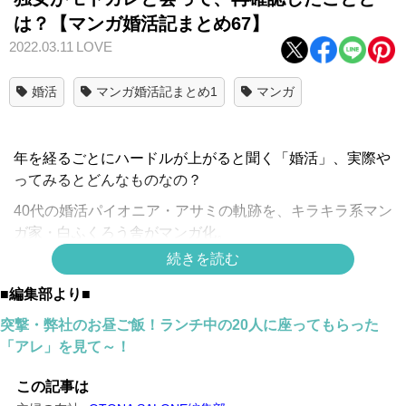
は？【マンガ婚活記まとめ67】
2022.03.11
LOVE
婚活
マンガ婚活記まとめ1
マンガ
年を経るごとにハードルが上がると聞く「婚活」、実際や
ってみるとどんなものなの？
40代の婚活パイオニア・アサミの軌跡を、キラキラ系マン
ガ家・白ふくろう舎がマンガ化。
続きを読む
ただいまリバイバル配信中です！ ＊
第1話はこちら
＊
＊
シリーズ一覧はこちら
＊
■編集部より■
スポンサーリンク
突撃・弊社のお昼ご飯！ランチ中の20人に座ってもらった
「アレ」を見て～！
この記事は