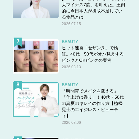
大マイナス7歳」を叶えた。圧倒
的に今日本人が摂取不足してい
る食品とは
2026.07.15
BEAUTY
ヒット連発「セザンヌ」で検
証。40代・50代がオバ見えする
ピンクとOKピンクの実例
2026.03.13
BEAUTY
「時間帯でメイクを変える」
「仕上げは香り」！40代・50代
の真夏のキレイの作り方【植松
晃士のエイジレス・ビューテ
ィ】
2026.08.06