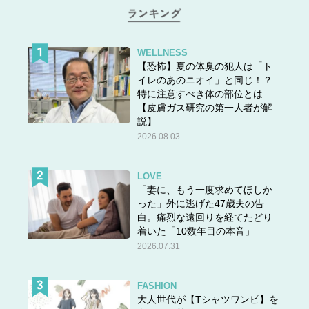
WELLNESS
【恐怖】夏の体臭の犯人は「ト
イレのあのニオイ」と同じ！？
特に注意すべき体の部位とは
【皮膚ガス研究の第一人者が解
説】
2026.08.03
LOVE
「妻に、もう一度求めてほしか
った」外に逃げた47歳夫の告
白。痛烈な遠回りを経てたどり
着いた「10数年目の本音」
スポンサーリンク
2026.07.31
FASHION
大人世代が【Tシャツワンピ】を