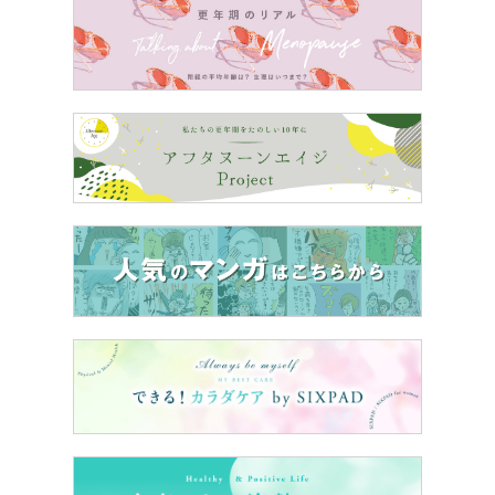
＜＜
前の話