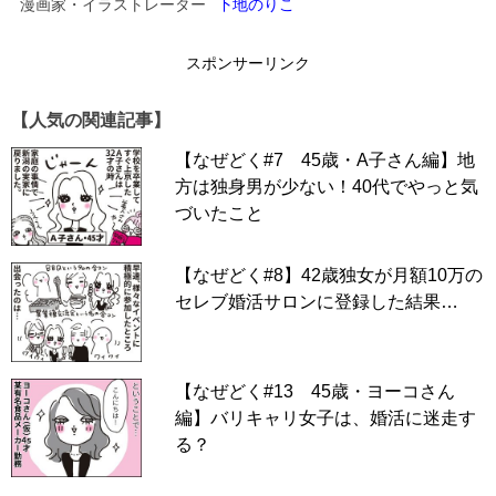
49歳でゴールインした「サチコさん」編は
こちら。
漫画家・イラストレーター
下地のりこ
47歳でゴールインした「ミチコさん」編は
こちら
。
スポンサーリンク
41歳でゴールインした「コユキさん」編は
こちら
。
45歳でゴールインした「リスコさん」編は
こちら
【人気の関連記事】
43歳でゴールインした「ノゾミさん」編は
こちら
【なぜどく#7 45歳・A子さん編】地
方は独身男が少ない！40代でやっと気
50歳でゴールインした「クミさん」編（連載中）は
こちら
づいたこと
あなたのオトナ婚体験を聞かせてください！→
こちらから
スポンサーリンク
【なぜどく#8】42歳独女が月額10万の
セレブ婚活サロンに登録した結果…
【なぜどく#13 45歳・ヨーコさん
編】バリキャリ女子は、婚活に迷走す
る？