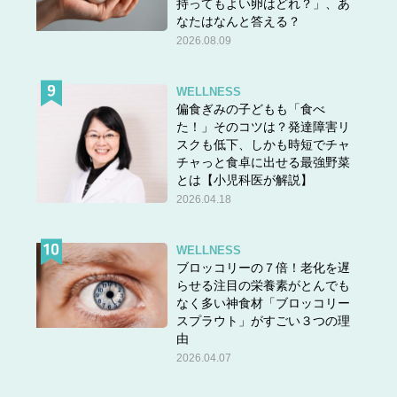
持ってもよい卵はどれ？」、あ
なたはなんと答える？
2026.08.09
WELLNESS
偏食ぎみの子どもも「食べ
た！」そのコツは？発達障害リ
スクも低下、しかも時短でチャ
チャっと食卓に出せる最強野菜
とは【小児科医が解説】
2026.04.18
WELLNESS
ブロッコリーの７倍！老化を遅
らせる注目の栄養素がとんでも
なく多い神食材「ブロッコリー
スプラウト」がすごい３つの理
由
2026.04.07