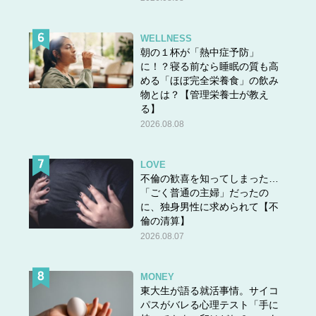
WELLNESS
朝の１杯が「熱中症予防」
に！？寝る前なら睡眠の質も高
める「ほぼ完全栄養食」の飲み
物とは？【管理栄養士が教え
る】
2026.08.08
LOVE
不倫の歓喜を知ってしまった…
「ごく普通の主婦」だったの
に、独身男性に求められて【不
倫の清算】
2026.08.07
MONEY
東大生が語る就活事情。サイコ
パスがバレる心理テスト「手に