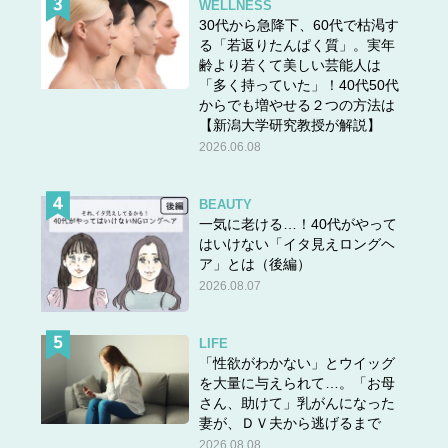
WELLNESS
30代から急降下、60代で枯渇す
る「若返りたんぱく質」。実年
齢より若くて美しい芸能人は
「多く持っていた」！40代50代
からでも増やせる２つの方法は
【新潟大学研究教授が解説】
2026.06.08
BEAUTY
一気に老ける…！40代がやって
スポンサーリンク
はいけない「イタ見えロングヘ
ア」とは（後編）
2026.08.07
LIFE
「性欲がわかない」とウイッグ
を大量に与えられて…。「お母
さん、助けて」乳がんになった
妻が、ＤＶ夫から逃げるまで
2026.08.08