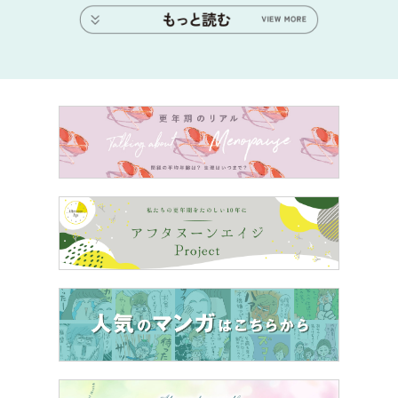
スポンサーリンク
▶▶つづき
「出会ってすぐに人生初の半同棲スタート！し
かし両親の反応は…？」
＜＜
前の話
【40代、50代で結婚！経験者が明かす私がオトナ婚でき
た理由】
毎週月曜のベッドタイム前、22:00に配信！