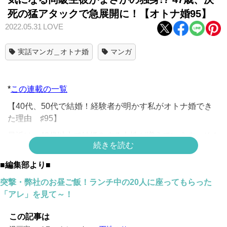
死の猛アタックで急展開に！【オトナ婚95】
2022.05.31
LOVE
実話マンガ＿オトナ婚
マンガ
*
この連載の一覧
【40代、50代で結婚！経験者が明かす私がオトナ婚でき
た理由 ♯95】
最近は、40代以上で結婚をする女性が増えています。そん
続きを読む
なオトナ婚をした方の結婚までの道のりをマンガでレポー
ト！
■編集部より■
49歳でゴールインした「エリカさん」編は
こちら
。
突撃・弊社のお昼ご飯！ランチ中の20人に座ってもらった
「アレ」を見て～！
40歳でゴールインした「エミさん」編は
こちら
。
50歳でゴールインした「キョウコさん」編は
こちら
。
この記事は