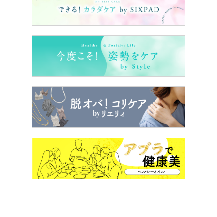
【40代、50代で結婚！経験者が明かす私がオトナ婚でき
た理由】
毎週月曜のベッドタイム前、22:00に配信！
実際にオトナ婚をした体験者の皆さま、あなたのオトナ婚
体験を聞かせてください！→
こちらから
■40代からのオトナ婚が電子書籍になりました！
各電子書店で好評発売中。