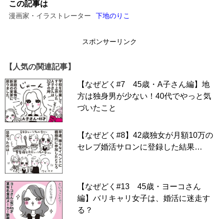
この記事は
49歳でゴールインした「サチコさん」編は
こちら。
漫画家・イラストレーター
下地のりこ
47歳でゴールインした「ミチコさん」編は
こちら
。
スポンサーリンク
41歳でゴールインした「コユキさん」編は
こちら
。
45歳でゴールインした「リスコさん」編は
こちら
【人気の関連記事】
43歳でゴールインした「ノゾミさん」編は
こちら
【なぜどく#7 45歳・A子さん編】地
方は独身男が少ない！40代でやっと気
50歳でゴールインした「クミさん」編は
こちら
づいたこと
52歳でゴールインした「テイラさん」編は
こちら
あなたのオトナ婚体験を聞かせてください！→
こちらから
【なぜどく#8】42歳独女が月額10万の
セレブ婚活サロンに登録した結果…
スポンサーリンク
【なぜどく#13 45歳・ヨーコさん
編】バリキャリ女子は、婚活に迷走す
る？