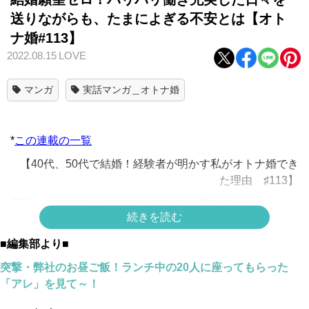
送りながらも、たまによぎる不安とは【オト
ナ婚#113】
2022.08.15
LOVE
マンガ
実話マンガ＿オトナ婚
*
この連載の一覧
【40代、50代で結婚！経験者が明かす私がオトナ婚でき
た理由 ♯113】
最近は、40代以上で結婚をする女性が増えています。そん
続きを読む
なオトナ婚をした方の結婚までの道のりをマンガでレポー
ト！
■編集部より■
49歳でゴールインした「エリカさん」編は
こちら
。
突撃・弊社のお昼ご飯！ランチ中の20人に座ってもらった
「アレ」を見て～！
40歳でゴールインした「エミさん」編は
こちら
。
50歳でゴールインした「キョウコさん」編は
こちら
。