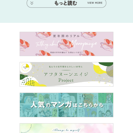
スポンサーリンク
つづき▶▶
まさか運命の相手だとは！飲み仲間だった彼と
5年も進展しなかった理由とは
◀◀
前の話「不安定なシンママ暮らしが一転した「出会
い」の魔法って」