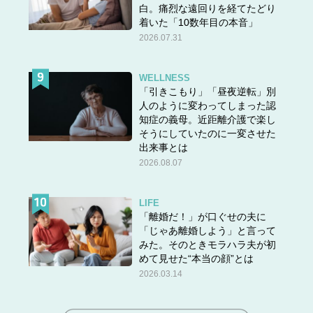
白。痛烈な遠回りを経てたどり
着いた「10数年目の本音」
2026.07.31
WELLNESS
「引きこもり」「昼夜逆転」別
人のように変わってしまった認
知症の義母。近距離介護で楽し
そうにしていたのに一変させた
出来事とは
2026.08.07
LIFE
「離婚だ！」が口ぐせの夫に
「じゃあ離婚しよう」と言って
みた。そのときモラハラ夫が初
めて見せた“本当の顔”とは
2026.03.14