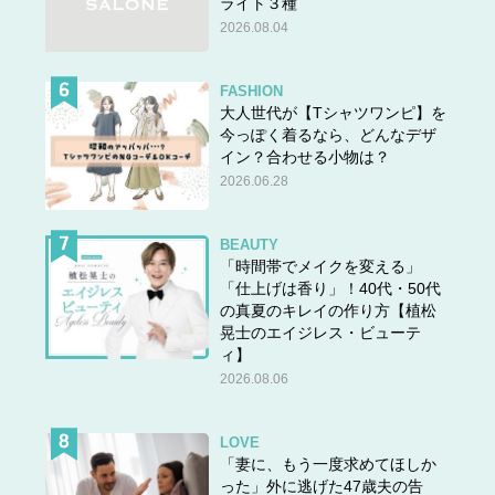
ライト３種
2026.08.04
FASHION
大人世代が【Tシャツワンピ】を
今っぽく着るなら、どんなデザ
イン？合わせる小物は？
2026.06.28
BEAUTY
「時間帯でメイクを変える」
「仕上げは香り」！40代・50代
の真夏のキレイの作り方【植松
晃士のエイジレス・ビューテ
ィ】
2026.08.06
LOVE
「妻に、もう一度求めてほしか
った」外に逃げた47歳夫の告