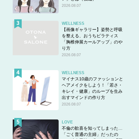
▶▶次のページ：
お稽古ごとって出会いに最適ってホント
2026.08.07
だった！実例がコチラ
＜＜
前の話
WELLNESS
【画像ギャラリー】姿勢と呼吸
を整える、おうちピラティス
「胸椎伸展カールアップ」のや
り方
2026.08.07
WELLNESS
マイナス10歳のファッションと
ヘアメイクをしよう！「若さ・
キレイ・健康」のループを生み
出すマインドの作り方
2026.08.07
LOVE
不倫の歓喜を知ってしまった…
「ごく普通の主婦」だったの