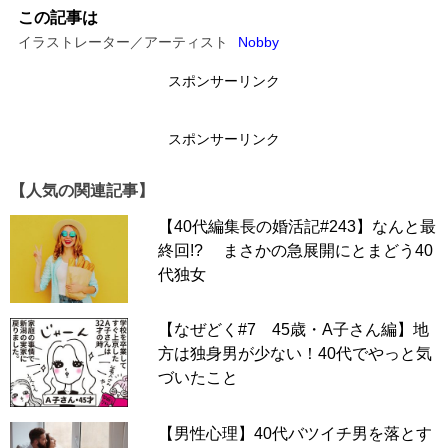
この記事は
イラストレーター／アーティスト
Nobby
スポンサーリンク
スポンサーリンク
【人気の関連記事】
【40代編集長の婚活記#243】なんと最
終回!? まさかの急展開にとまどう40
代独女
【なぜどく#7 45歳・A子さん編】地
方は独身男が少ない！40代でやっと気
づいたこと
【男性心理】40代バツイチ男を落とす