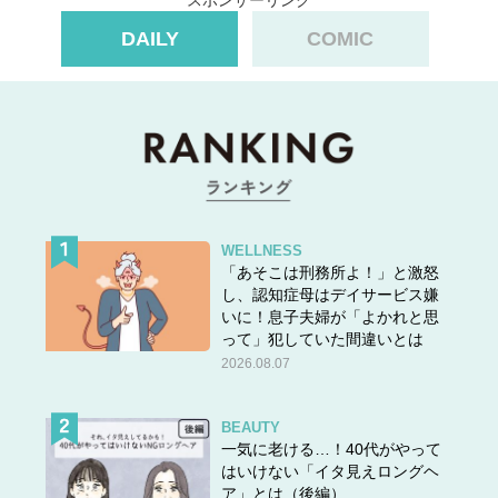
DAILY
COMIC
WELLNESS
「あそこは刑務所よ！」と激怒
し、認知症母はデイサービス嫌
いに！息子夫婦が「よかれと思
って」犯していた間違いとは
2026.08.07
BEAUTY
一気に老ける…！40代がやって
はいけない「イタ見えロングヘ
ア」とは（後編）