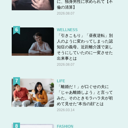
に、独身男性に求められて【不
倫の清算】
2026.08.07
WELLNESS
「引きこもり」「昼夜逆転」別
人のように変わってしまった認
知症の義母。近距離介護で楽し
そうにしていたのに一変させた
出来事とは
2026.08.07
LIFE
「離婚だ！」が口ぐせの夫に
「じゃあ離婚しよう」と言って
みた。そのときモラハラ夫が初
めて見せた“本当の顔”とは
2026.03.14
FASHION