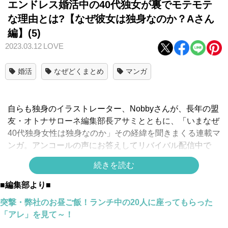
エンドレス婚活中の40代独女が裏でモテモテ
な理由とは?【なぜ彼女は独身なのか？Aさん
編】(5)
2023.03.12
LOVE
婚活
なぜどくまとめ
マンガ
自らも独身のイラストレーター、Nobbyさんが、長年の盟
友・オトナサローネ編集部長アサミとともに、「いまなぜ
40代独身女性は独身なのか」その経緯を聞きまくる連載マ
ンガ。アンコールの声にお答えしてリバイバル配信中で
す！
続きを読む
【Aさん編を1話目からイッキ読み！】
■編集部より■
スポンサーリンク
突撃・弊社のお昼ご飯！ランチ中の20人に座ってもらった
「アレ」を見て～！