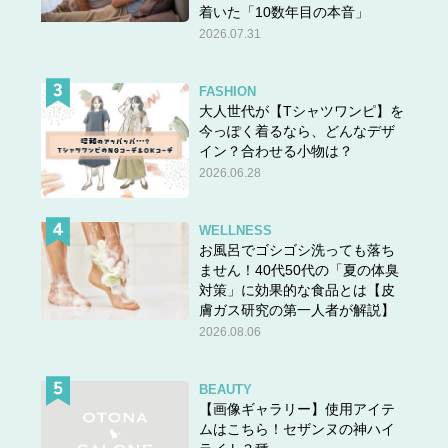
着いた「10数年目の本音」
2026.07.31
FASHION
大人世代が【Tシャツワンピ】を
今っぽく着るなら、どんなデザ
イン？合わせる小物は？
再婚願望も恋愛願望もゼロだという佳代子さんは、これか
2026.06.28
ら誰かと恋愛をしてその先に再婚を…という展開は今のと
ころ一切望んでいないとのこと。
WELLNESS
お風呂でゴシゴシ洗っても落ち
ません！40代50代の「夏の体臭
「今の自由な生活は捨てたくないのです、絶対に。自分が
対策」に効果的な食品とは【皮
望んで手に入れた環境ですから、本当であればもっと満足
膚ガス研究の第一人者が解説】
感が高いはずだったのにという感じです。
2026.08.06
それなのに鬱々とした気分が抜けないのは、いったいなぜ
なのでしょうね。コロナ禍があったから世の中全体に閉塞
BEAUTY
感があるのが原因かななんて思ったりもしましたけれど、
【画像ギャラリー】使用アイテ
ムはこちら！セザンヌの神ハイ
コロナ禍が明けてきた今も鬱々とした気分は変わりませ