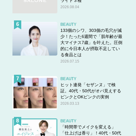
ライト３種
ん」
2026.08.04
なんとかして今のメンタル状態を変えたいと思うほどに、
BEAUTY
既婚の友人を羨ましく思ってしまうと佳代子さんはため息
133個のシワ、303個の毛穴が減
少！たった6週間で「肌年齢が最
をつきながら打ち明けます。
大マイナス7歳」を叶えた。圧倒
次のページ▶▶
自分でもなんでこんな気持になるのかわか
的に今日本人が摂取不足してい
る食品とは
らない…そんなモヤモヤの解決法は
2026.07.15
BEAUTY
ヒット連発「セザンヌ」で検
証。40代・50代がオバ見えする
ピンクとOKピンクの実例
2026.03.13
BEAUTY
「時間帯でメイクを変える」
「仕上げは香り」！40代・50代