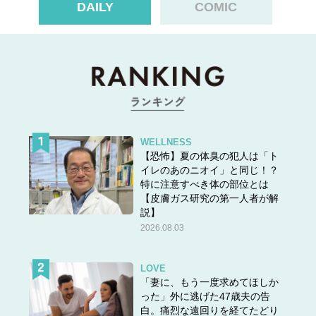
DAILY
COMIC
「ここ2年くらいで、なぜか既婚の女友達を羨ましく思う
頻度が増えていて、ちょっとメンタルが落ち気味です。
まわりの友人たちも特別に夫婦仲がいいわけではありませ
ん。だけど、私は恋愛もしていないので完全なるシングル
で、そんな私から見ると“夫がいる”というだけで羨ましい
なと思ってしまうのです」
WELLNESS
【恐怖】夏の体臭の犯人は「ト
再婚願望も恋愛願望もゼロ。どうしたら鬱々とした
イレのあのニオイ」と同じ！？
気分を抜け出せる？
特に注意すべき体の部位とは
【皮膚ガス研究の第一人者が解
説】
2026.08.03
LOVE
「妻に、もう一度求めてほしか
った」外に逃げた47歳夫の告
白。痛烈な遠回りを経てたどり