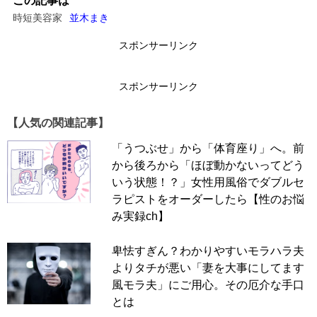
この記事は
時短美容家
並木まき
スポンサーリンク
スポンサーリンク
【人気の関連記事】
「うつぶせ」から「体育座り」へ。前
から後ろから「ほぼ動かないってどう
いう状態！？」女性用風俗でダブルセ
ラピストをオーダーしたら【性のお悩
み実録ch】
佳代子さん（仮名）は、現在45歳。39歳のときに離婚を
卑怯すぎん？わかりやすいモラハラ夫
して以来、シングルマザーとしてひとり息子を育てていま
よりタチが悪い「妻を大事にしてます
す。
風モラ夫」にご用心。その厄介な手口
とは