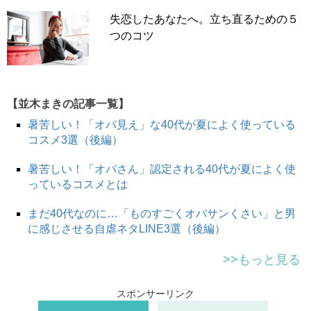
「離婚は私から当時の夫に申し出て、2ヶ月ほど話し合い
失恋したあなたへ。立ち直るための５
を経て協議離婚をしました。
つのコツ
夫が浮気をしたとかDVをするとかではなかったのです
が、一緒に居ても幸せだと思えなかったことや、価値観が
違いすぎることが気になってしまって。『このまま一生を
添い遂げるのは無理』と限界を感じたのが理由です。
【並木まきの記事一覧】
当時の私は、とにかく早く自由になりたくて…離婚条件も
暑苦しい！「オバ見え」な40代が夏によく使っている
さほど交渉せずに、1日も早く離婚をすることを望んでい
コスメ3選（後編）
ました」
暑苦しい！「オバさん」認定される40代が夏によく使
っているコスメとは
晴れて離婚が成立し、最初の2年ほどは自由な生活を謳歌
まだ40代なのに…「ものすごくオバサンくさい」と男
していたと話す佳代子さん。
に感じさせる自虐ネタLINE3選（後編）
「もう結婚は懲り懲りだと思ったので、恋愛に積極的にな
る気もなく、趣味や女友達との旅行を楽しみました」
>>もっと見る
と振り返ります。しかし…。
スポンサーリンク