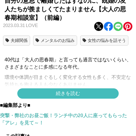
自分の意思で離婚したはずなのに、既婚の友
人たちが羨ましくてたまりません【大人の思
春期相談室】（前編）
2023.03.31
LOVE
夫婦関係
メンタルのお悩み
女性の悩みを話そう
40代は「大人の思春期」と言っても過言ではないくらい、
さまざまなことに多感になる年代。
環境や体調が目まぐるしく変化する女性も多く、不安定な
気持ちを抱える人も少なくありません。
続きを読む
この連載では、今を生きる40代女性たちの赤裸々な姿を、
自身も40代である並木まきがご紹介します。
■編集部より■
突撃・弊社のお昼ご飯！ランチ中の20人に座ってもらった
「アレ」を見て～！
自分の意思で離婚したのに、既婚の友人が羨ましく
て