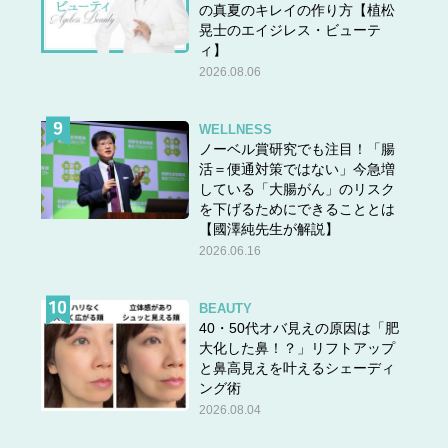
の真夏のキレイの作り方【植松
晃士のエイジレス・ビューテ
ィ】
2026.08.06
WELLNESS
ノーベル賞研究でも注目！「腸
活＝便通対策ではない」今急増
している「大腸がん」のリスク
を下げるためにできることとは
【國澤純先生が解説】
2026.06.16
BEAUTY
40・50代オバ見えの原因は「肥
大化した鼻！？」リフトアップ
と鼻高見えを叶えるシェーディ
ング術
2026.08.04