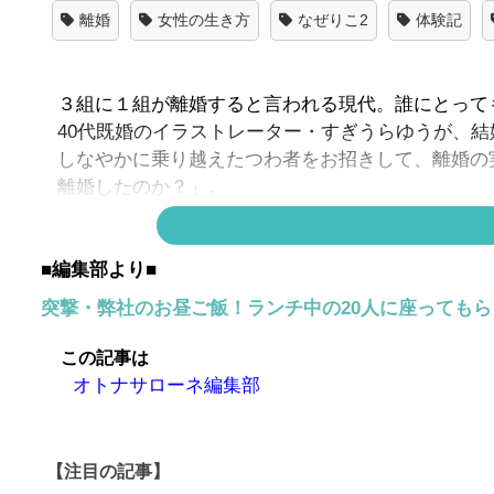
離婚
女性の生き方
なぜりこ2
体験記
３組に１組が離婚すると言われる現代。誰にとって
40代既婚のイラストレーター・すぎうらゆうが、
しなやかに乗り越えたつわ者をお招きして、離婚の
離婚したのか？」。
ネガティブにとらえられがちな離婚。でもその荒波
■編集部より■
たくさんいます。離婚を前向きな選択肢の1つとし
突撃・弊社のお昼ご飯！ランチ中の20人に座っても
この記事は
オトナサローネ編集部
【注目の記事】