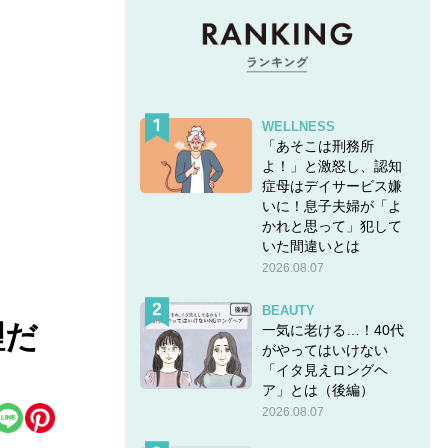
WELLNESS
「あそこは刑務所
よ！」と激怒し、認知
症母はデイサービス嫌
いに！息子夫婦が「よ
かれと思って」犯して
いた間違いとは
2026.08.07
BEAUTY
理だ
一気に老ける…！40代
がやってはいけない
「イタ見えロングヘ
ア」とは（後編）
2026.08.07