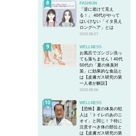
FASHION
「逆に老けて見え
る！」 40代がやって
はいけない「イタ見え
ロングヘア」とは
2026.08.07
WELLNESS
お風呂でゴシゴシ洗っ
ても落ちません！40代
50代の「夏の体臭対
策」に効果的な食品と
は【皮膚ガス研究の第
一人者が解説】
2026.08.06
WELLNESS
【恐怖】夏の体臭の犯
人は「トイレのあのニ
オイ」と同じ！？特に
注意すべき体の部位と
は【皮膚ガス研究の第