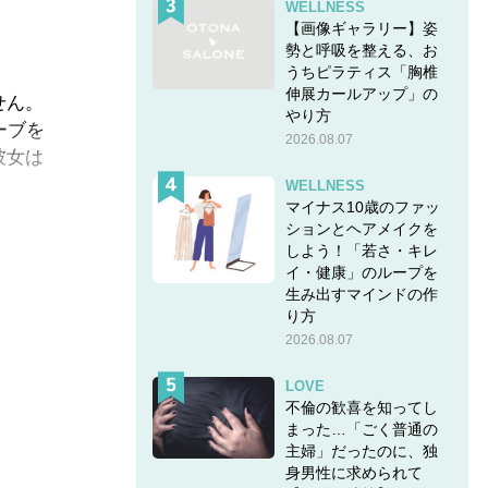
WELLNESS
【画像ギャラリー】姿
勢と呼吸を整える、お
うちピラティス「胸椎
伸展カールアップ」の
せん。
やり方
ーブを
2026.08.07
彼女は
WELLNESS
マイナス10歳のファッ
ションとヘアメイクを
しよう！「若さ・キレ
女性も
イ・健康」のループを
生み出すマインドの作
り方
イバル】
2026.08.07
LOVE
不倫の歓喜を知ってし
まった…「ごく普通の
主婦」だったのに、独
身男性に求められて