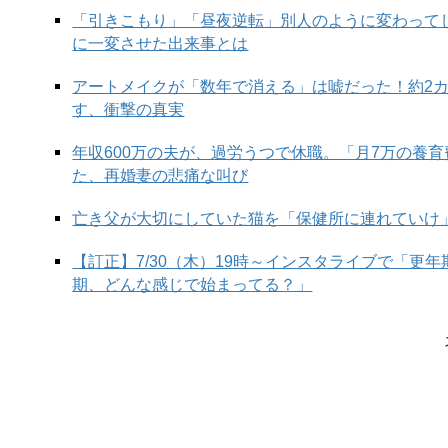
「引きこもり」「昼夜逆転」別人のように変わって
に一変させた出来事とは
アートメイクが「数年で消える」は嘘だった！約2
す、衝撃の真実
年収600万の夫が、過労うつで休職。「月7万の養
た、再婚妻の悲痛な叫び
亡き父が大切にしていた猫を「保健所に連れていけ
【訂正】7/30（木）19時～インスタライブで「更
期、どんな感じで始まってる？」
▶「なぜり