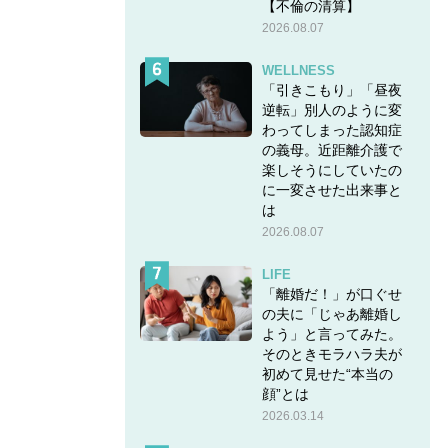
【不倫の清算】
2026.08.07
WELLNESS
「引きこもり」「昼夜
逆転」別人のように変
わってしまった認知症
の義母。近距離介護で
楽しそうにしていたの
に一変させた出来事と
は
2026.08.07
LIFE
「離婚だ！」が口ぐせ
の夫に「じゃあ離婚し
よう」と言ってみた。
そのときモラハラ夫が
初めて見せた“本当の
顔”とは
2026.03.14