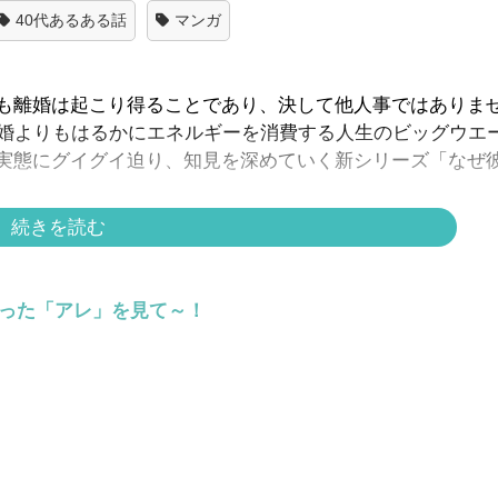
40代あるある話
マンガ
も離婚は起こり得ることであり、決して他人事ではありま
結婚よりもはるかにエネルギーを消費する人生のビッグウエ
実態にグイグイ迫り、知見を深めていく新シリーズ「なぜ
続きを読む
を越えた経験によって、自分らしく生きれるようになった
てとらえるのが、今を生きる女性たちのリアルなのです。
らった「アレ」を見て～！
【なぜ彼女は離婚したのか？#5・まどか
編 リバ