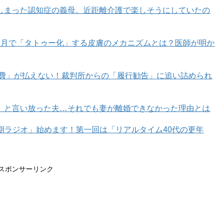
しまった認知症の義母。近距離介護で楽しそうにしていたの
カ月で「タトゥー化」する皮膚のメカニズムとは？医師が明か
育費」が払えない！裁判所からの「履行勧告」に追い詰められ
」と言い放った夫…それでも妻が離婚できなかった理由とは
年期ラジオ」始めます！第一回は「リアルタイム40代の更年
こ」一話目からイッキ読み！
スポンサーリンク