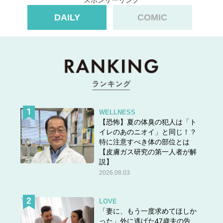
DAILY
COMIC
WELLNESS
【恐怖】夏の体臭の犯人は「ト
イレのあのニオイ」と同じ！？
特に注意すべき体の部位とは
【皮膚ガス研究の第一人者が解
説】
2026.08.03
LOVE
「妻に、もう一度求めてほしか
▶▶次のページ：
後輩女子が片思いする彼を「略奪」した
った」外に逃げた47歳夫の告