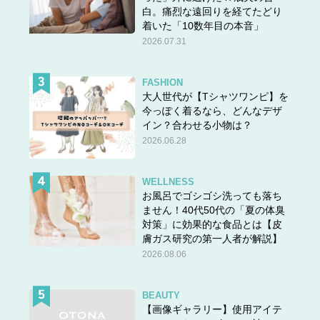
理由って？ 後編
白。痛烈な遠回りを経てたどり
着いた「10数年目の本音」
＜＜
前の話
2026.07.31
FASHION
大人世代が【Tシャツワンピ】を
今っぽく着るなら、どんなデザ
イン？合わせる小物は？
2026.06.28
WELLNESS
お風呂でゴシゴシ洗っても落ち
ません！40代50代の「夏の体臭
対策」に効果的な食品とは【皮
膚ガス研究の第一人者が解説】
2026.08.06
BEAUTY
【画像ギャラリー】使用アイテ