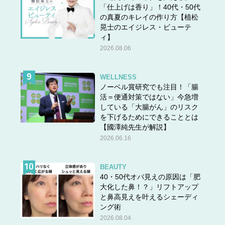
「仕上げは香り」！40代・50代
の真夏のキレイの作り方【植松
晃士のエイジレス・ビューテ
ィ】
2026.08.06
WELLNESS
ノーベル賞研究でも注目！「腸
活＝便通対策ではない」今急増
している「大腸がん」のリスク
を下げるためにできることとは
【國澤純先生が解説】
2026.06.16
BEAUTY
40・50代オバ見えの原因は「肥
大化した鼻！？」リフトアップ
と鼻高見えを叶えるシェーディ
ング術
2026.08.04