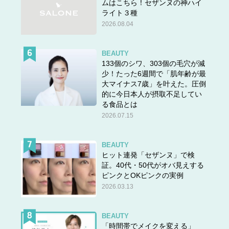
ムはこちら！セザンヌの神ハイ
ライト３種
2026.08.04
BEAUTY
133個のシワ、303個の毛穴が減
少！たった6週間で「肌年齢が最
大マイナス7歳」を叶えた。圧倒
的に今日本人が摂取不足してい
る食品とは
2026.07.15
BEAUTY
ヒット連発「セザンヌ」で検
証。40代・50代がオバ見えする
ピンクとOKピンクの実例
2026.03.13
BEAUTY
「時間帯でメイクを変える」