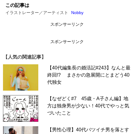
この記事は
イラストレーター／アーティスト
Nobby
スポンサーリンク
スポンサーリンク
【人気の関連記事】
【40代編集長の婚活記#243】なんと最
終回!? まさかの急展開にとまどう40
代独女
【なぜどく#7 45歳・A子さん編】地
方は独身男が少ない！40代でやっと気
づいたこと
【男性心理】40代バツイチ男を落とす