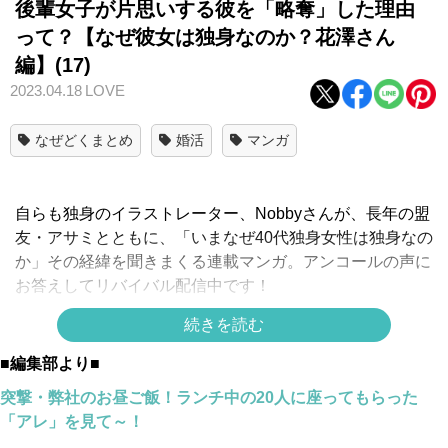
後輩女子が片思いする彼を「略奪」した理由
って？【なぜ彼女は独身なのか？花澤さん
編】(17)
2023.04.18
LOVE
なぜどくまとめ
婚活
マンガ
自らも独身のイラストレーター、Nobbyさんが、長年の盟
友・アサミとともに、「いまなぜ40代独身女性は独身なの
か」その経緯を聞きまくる連載マンガ。アンコールの声に
お答えしてリバイバル配信中です！
【
花澤さん編を1話目からイッキ読み！
】
続きを読む
スポンサーリンク
■編集部より■
突撃・弊社のお昼ご飯！ランチ中の20人に座ってもらった
「アレ」を見て～！