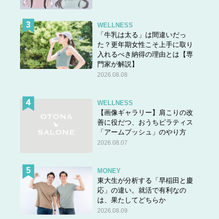
まってしまって。
もはや私は、なんのために再婚したんだろう？って自分の
WELLNESS
「牛乳は太る」は間違いだっ
選択を後悔しています。夫の顔を見るだけでも不愉快だ
た？更年期女性こそ上手に取り
し、できれば家に帰ってきてほしくないとすら思ってしま
入れるべき納得の理由とは【専
う。離婚してもいいかなって思っていますが、夫に言った
門家が解説】
ら『離婚したくない』の一点張りで話になりません。なら
2026.08.08
ば夫らしいことをすればいいのに、生活態度は何も改善さ
れず。
WELLNESS
そんな夫に対して、“浮気でもしてくれればパッと別れら
【画像ギャラリー】肩こりの改
れるのに”、“いっそのこと消えてくれればいいのに”とすら
善に役だつ、おうちピラティス
「アームプッシュ」のやり方
思ってしまう自分もいて、どんどん自分の心が荒んでいく
2026.08.07
気がしています」
すでに夜の生活については、夫から誘われても「断固とし
MONEY
て拒絶している」という久美子さん。しかしそれを理由に
東大生が分析する「早稲田と慶
夫は久美子さんに怒鳴るようになっているそうで「夫が家
応」の違い。就活で有利なの
にいるだけで大きなストレス」だと話します。
は、果たしてどちらか
2026.08.09
次のページ▶▶
夫に対する「消えて欲しい」という思い。