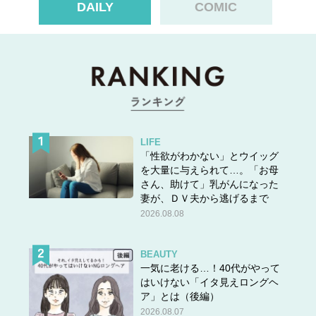
DAILY
COMIC
LIFE
「性欲がわかない」とウイッグ
を大量に与えられて…。「お母
さん、助けて」乳がんになった
妻が、ＤＶ夫から逃げるまで
「お金や時間にだらしなかったり平気で嘘をついたり、家
2026.08.08
のことを中途半端にしかしなかったり…。生活費もろくに
入れてくれず、休みの日はリビングでぐーぐー昼寝をして
BEAUTY
いるだけ。出かけるのも面倒がり、日用品の買い物すらし
一気に老ける…！40代がやって
てくれません。夫の嫌なところを挙げればキリがないので
はいけない「イタ見えロングヘ
すが、要するに“夫らしいこと”は何もしないくせに夜の生
ア」とは（後編）
活だけは熱心で、そういう夫に対してどんどん嫌悪感が強
2026.08.07