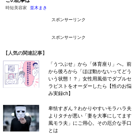
この記事は
時短美容家
並木まき
スポンサーリンク
スポンサーリンク
【人気の関連記事】
「うつぶせ」から「体育座り」へ。前
から後ろから「ほぼ動かないってどう
いう状態！？」女性用風俗でダブルセ
ラピストをオーダーしたら【性のお悩
み実録ch】
久美子さん（仮名）は、40代前半で40代後半の夫と再
卑怯すぎん？わかりやすいモラハラ夫
婚。お互いに再婚同士で、ゴルフ仲間からスタートした関
よりタチが悪い「妻を大事にしてます
係でゴールインまで至ったそうです。
風モラ夫」にご用心。その厄介な手口
「夫とはゴルフを通じて数年前に知り合って、でもしばら
とは
くはゴルフ以外では会わない関係だったんですよね。コロ