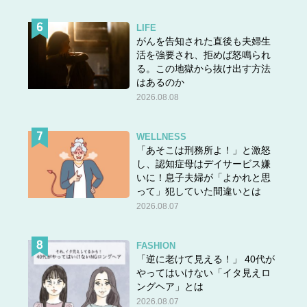
それでも離婚に踏み切れない理由とは
LIFE
がんを告知された直後も夫婦生
活を強要され、拒めば怒鳴られ
る。この地獄から抜け出す方法
はあるのか
2026.08.08
WELLNESS
「あそこは刑務所よ！」と激怒
し、認知症母はデイサービス嫌
いに！息子夫婦が「よかれと思
って」犯していた間違いとは
2026.08.07
FASHION
「逆に老けて見える！」 40代が
やってはいけない「イタ見えロ
ングヘア」とは
2026.08.07