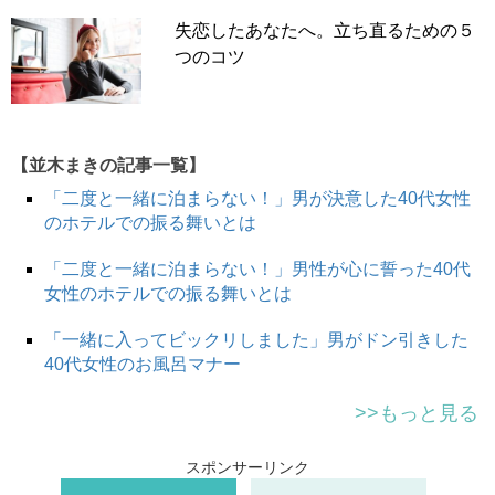
ナ禍に入ってすぐのときになかなか以前のように人と会え
失恋したあなたへ。立ち直るための５
なくなり、寂しいなと思っていたところに、“独身同士だ
つのコツ
し、気楽にゴルフでも行きませんか？”って夫から誘われ
ることが増え、ふたりでゴルフに行くようになって急接近
したんです。
【並木まきの記事一覧】
付き合ってから8ヶ月で入籍をしたので、いわゆるスピー
ド婚の部類かもしれないですね。でも再婚だったしコロナ
「二度と一緒に泊まらない！」男が決意した40代女性
禍だったしで、入籍だけで挙式も披露宴もやりませんでし
のホテルでの振る舞いとは
た」
「二度と一緒に泊まらない！」男性が心に誓った40代
結婚して最初の半年は「幸せでいっぱいだった」と振り返
女性のホテルでの振る舞いとは
る久美子さん。しかし1年も経つ頃には「こんなはずじゃ
なかった」という思いのほうが強くなったと言います。そ
「一緒に入ってビックリしました」男がドン引きした
40代女性のお風呂マナー
して今や夫に対しては「憎しみ」の感情を抱いているのだ
とか…。
>>もっと見る
スポンサーリンク
夫らしいことをしない夫に強い嫌悪感