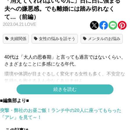
「消えてくれればいいのに」日に日に強まる
夫への嫌悪感。でも離婚には踏み切れなく
て…（前編）
2023.04.21
LOVE
夫婦関係
女性の悩みを話そう
メンタルのお悩み
40代は「大人の思春期」と言っても過言ではないくらい、
さまざまなことに多感になる年代。
環境や体調が目まぐるしく変化する女性も多く、不安定な
気持ちを抱える人も少なくありません。
続きを読む
この連載では、今を生きる40代女性たちの赤裸々な姿を、
自身も40代である並木まきがご紹介します。
■編集部より■
オトナの思春期相談室＃５
突撃・弊社のお昼ご飯！ランチ中の20人に座ってもらった
「アレ」を見て～！
再婚同士で結婚3年目。「こんなはずじゃなかっ
た」という思いから憎しみに…